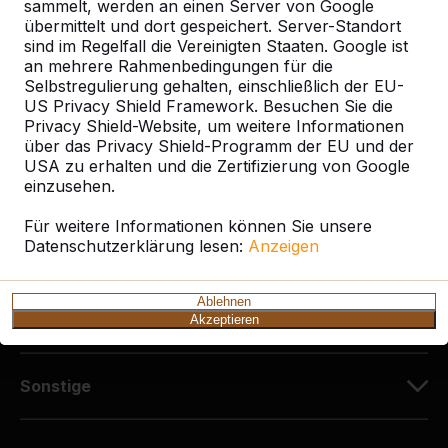
Diekerstraße 97
sammelt, werden an einen Server von Google
42781 Haan
übermittelt und dort gespeichert. Server-Standort
sind im Regelfall die Vereinigten Staaten. Google ist
Deutschland
an mehrere Rahmenbedingungen für die
Selbstregulierung gehalten, einschließlich der EU-
+49 212 934 77 25
US Privacy Shield Framework. Besuchen Sie die
info@HeBlad.de
Privacy Shield-Website, um weitere Informationen
über das Privacy Shield-Programm der EU und der
USA zu erhalten und die Zertifizierung von Google
einzusehen.
Für weitere Informationen können Sie unsere
Datenschutzerklärung lesen:
Anzeigen
Kundenservice
Ablehnen
Kategorien
Akzeptieren
Sonstige