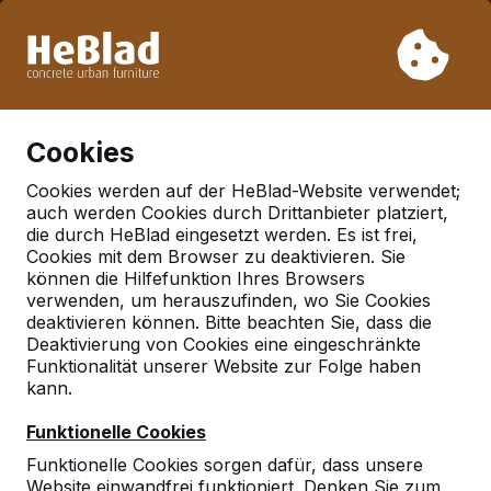
Aufgrund unseres Urlaubs liefern wir von Woche 31 bis
Woche 33 nicht. Bitte berücksichtigen Sie daher längere
Lieferzeiten.
Schon mehr als 30.000 Produkten verkauft
0
Cookies
Cookies werden auf der HeBlad-Website verwendet;
auch werden Cookies durch Drittanbieter platziert,
Deutschland
die durch HeBlad eingesetzt werden. Es ist frei,
Cookies mit dem Browser zu deaktivieren. Sie
Referenties in:
Coesfeld
können die Hilfefunktion Ihres Browsers
verwenden, um herauszufinden, wo Sie Cookies
deaktivieren können. Bitte beachten Sie, dass die
Deaktivierung von Cookies eine eingeschränkte
Geen reviews gevonden voor deze
Funktionalität unserer Website zur Folge haben
locatie.
kann.
Funktionelle Cookies
Funktionelle Cookies sorgen dafür, dass unsere
Website einwandfrei funktioniert. Denken Sie zum