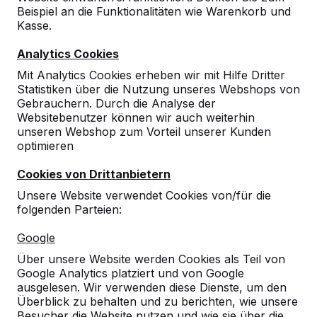
Beispiel an die Funktionalitäten wie Warenkorb und
Kasse.
Analytics Cookies
Mit Analytics Cookies erheben wir mit Hilfe Dritter
Statistiken über die Nutzung unseres Webshops von
Gebrauchern. Durch die Analyse der
Websitebenutzer können wir auch weiterhin
unseren Webshop zum Vorteil unserer Kunden
optimieren
Cookies von Drittanbietern
Unsere Website verwendet Cookies von/für die
folgenden Parteien:
Referenzen
Google
Unsere Produkte finden Sie in ganz Europa
Über unsere Website werden Cookies als Teil von
und darüber hinaus. Sehen Sie hier, wo Sie
Google Analytics platziert und von Google
ein HeBlad-Produkt in Ihrer Nähe finden.
ausgelesen. Wir verwenden diese Dienste, um den
Überblick zu behalten und zu berichten, wie unsere
Produkt
Besucher die Website nutzen und wie sie über die