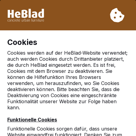
Aufgrund unseres Urlaubs liefern wir von Woche 31 bis
Woche 33 nicht. Bitte berücksichtigen Sie daher längere
Lieferzeiten.
Schon mehr als 30.000 Produkten verkauft
0
Cookies
Cookies werden auf der HeBlad-Website verwendet;
auch werden Cookies durch Drittanbieter platziert,
Deutschland
die durch HeBlad eingesetzt werden. Es ist frei,
Cookies mit dem Browser zu deaktivieren. Sie
Referenties in:
können die Hilfefunktion Ihres Browsers
Ludwigshafen
verwenden, um herauszufinden, wo Sie Cookies
deaktivieren können. Bitte beachten Sie, dass die
Deaktivierung von Cookies eine eingeschränkte
Funktionalität unserer Website zur Folge haben
kann.
Funktionelle Cookies
Funktionelle Cookies sorgen dafür, dass unsere
Website einwandfrei funktioniert. Denken Sie zum