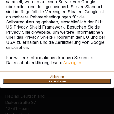
sammelt, werden an einen Server von Google
Ort oder Postleitzahl suchen
übermittelt und dort gespeichert. Server-Standort
sind im Regelfall die Vereinigten Staaten. Google ist
an mehrere Rahmenbedingungen für die
Selbstregulierung gehalten, einschließlich der EU-
US Privacy Shield Framework. Besuchen Sie die
Privacy Shield-Website, um weitere Informationen
über das Privacy Shield-Programm der EU und der
USA zu erhalten und die Zertifizierung von Google
Zie ook
einzusehen.
Mannheim
Für weitere Informationen können Sie unsere
Datenschutzerklärung lesen:
Anzeigen
Ablehnen
Akzeptieren
Kontakt
HeBlad Deutschland
Diekerstraße 97
42781 Haan