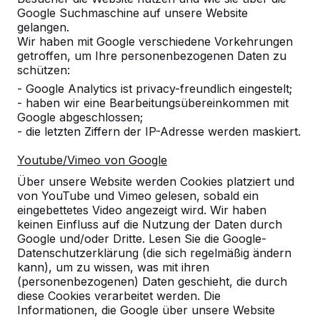
Google Suchmaschine auf unsere Website
gelangen.
Wir haben mit Google verschiedene Vorkehrungen
getroffen, um Ihre personenbezogenen Daten zu
schützen:
- Google Analytics ist privacy-freundlich eingestelt;
Referenzen
- haben wir eine Bearbeitungsübereinkommen mit
Google abgeschlossen;
Unsere Produkte finden Sie in ganz Europa
- die letzten Ziffern der IP-Adresse werden maskiert.
und darüber hinaus. Sehen Sie hier, wo Sie
ein HeBlad-Produkt in Ihrer Nähe finden.
Youtube/Vimeo von Google
Über unsere Website werden Cookies platziert und
Produkt
von YouTube und Vimeo gelesen, sobald ein
eingebettetes Video angezeigt wird. Wir haben
Alles anzeigen
keinen Einfluss auf die Nutzung der Daten durch
Google und/oder Dritte. Lesen Sie die Google-
Kategorie
Datenschutzerklärung (die sich regelmäßig ändern
kann), um zu wissen, was mit ihren
(personenbezogenen) Daten geschieht, die durch
Alles anzeigen
diese Cookies verarbeitet werden. Die
Informationen, die Google über unsere Website