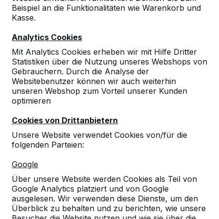
Beispiel an die Funktionalitäten wie Warenkorb und
Kasse.
9
Analytics Cookies
Die Produkte sind sehr stabil und modern. Die
Mit Analytics Cookies erheben wir mit Hilfe Dritter
Bänke wurden sofort "in Betrieb" genommen.
Statistiken über die Nutzung unseres Webshops von
29-06-2022
Gebrauchern. Durch die Analyse der
Websitebenutzer können wir auch weiterhin
unseren Webshop zum Vorteil unserer Kunden
optimieren
Cookies von Drittanbietern
Unsere Website verwendet Cookies von/für die
folgenden Parteien:
Google
Über unsere Website werden Cookies als Teil von
Google Analytics platziert und von Google
ausgelesen. Wir verwenden diese Dienste, um den
Überblick zu behalten und zu berichten, wie unsere
Besucher die Website nutzen und wie sie über die