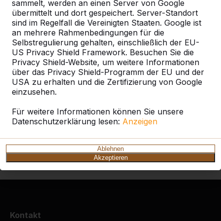
Kategorie
sammelt, werden an einen Server von Google
übermittelt und dort gespeichert. Server-Standort
sind im Regelfall die Vereinigten Staaten. Google ist
Alles anzeigen
an mehrere Rahmenbedingungen für die
Selbstregulierung gehalten, einschließlich der EU-
US Privacy Shield Framework. Besuchen Sie die
Ort oder Postleitzahl suchen
Privacy Shield-Website, um weitere Informationen
über das Privacy Shield-Programm der EU und der
USA zu erhalten und die Zertifizierung von Google
einzusehen.
Für weitere Informationen können Sie unsere
Datenschutzerklärung lesen:
Anzeigen
Zie ook
Ablehnen
Ascheberg Ortsteil Davensberg
Akzeptieren
Kontakt