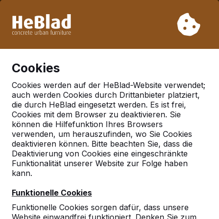
Aufgrund unseres Urlaubs liefern wir von Woche 31 bis
Woche 33 nicht. Bitte berücksichtigen Sie daher längere
Lieferzeiten.
Schon mehr als 30.000 Produkten verkauft
0
Cookies
Cookies werden auf der HeBlad-Website verwendet;
auch werden Cookies durch Drittanbieter platziert,
Deutschland
die durch HeBlad eingesetzt werden. Es ist frei,
Cookies mit dem Browser zu deaktivieren. Sie
Referenties in:
Ascheberg
können die Hilfefunktion Ihres Browsers
verwenden, um herauszufinden, wo Sie Cookies
deaktivieren können. Bitte beachten Sie, dass die
Deaktivierung von Cookies eine eingeschränkte
Funktionalität unserer Website zur Folge haben
kann.
Funktionelle Cookies
Funktionelle Cookies sorgen dafür, dass unsere
Website einwandfrei funktioniert. Denken Sie zum