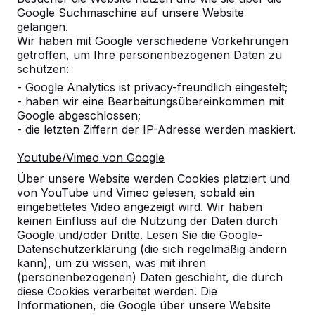
Google Suchmaschine auf unsere Website
gelangen.
Wir haben mit Google verschiedene Vorkehrungen
getroffen, um Ihre personenbezogenen Daten zu
schützen:
- Google Analytics ist privacy-freundlich eingestelt;
- haben wir eine Bearbeitungsübereinkommen mit
Google abgeschlossen;
- die letzten Ziffern der IP-Adresse werden maskiert.
Youtube/Vimeo von Google
Referenzen
Über unsere Website werden Cookies platziert und
von YouTube und Vimeo gelesen, sobald ein
Unsere Produkte finden Sie in ganz Europa
eingebettetes Video angezeigt wird. Wir haben
und darüber hinaus. Sehen Sie hier, wo Sie
keinen Einfluss auf die Nutzung der Daten durch
ein HeBlad-Produkt in Ihrer Nähe finden.
Google und/oder Dritte. Lesen Sie die Google-
Datenschutzerklärung (die sich regelmäßig ändern
Produkt
kann), um zu wissen, was mit ihren
(personenbezogenen) Daten geschieht, die durch
Alles anzeigen
diese Cookies verarbeitet werden. Die
Informationen, die Google über unsere Website