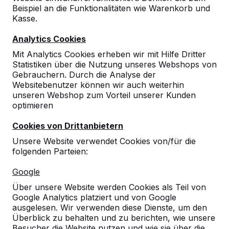
Beispiel an die Funktionalitäten wie Warenkorb und
8
Kasse.
Produkt ist robust und funktionell. Für den
Analytics Cookies
Einsatz auf Schulhöfen gut geeigent.
24-11-2016
Mit Analytics Cookies erheben wir mit Hilfe Dritter
Statistiken über die Nutzung unseres Webshops von
Gebrauchern. Durch die Analyse der
Websitebenutzer können wir auch weiterhin
9
unseren Webshop zum Vorteil unserer Kunden
optimieren
Gemeinde Ascheberg, FB III, FG
10-12-
Hochbau VA Koy
2015
Cookies von Drittanbietern
Unsere Website verwendet Cookies von/für die
folgenden Parteien:
Google
Über unsere Website werden Cookies als Teil von
Google Analytics platziert und von Google
ausgelesen. Wir verwenden diese Dienste, um den
Überblick zu behalten und zu berichten, wie unsere
Besucher die Website nutzen und wie sie über die