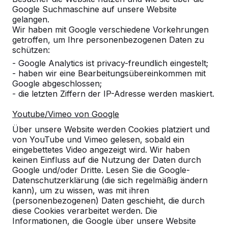
10
Google Suchmaschine auf unsere Website
gelangen.
Stabil, gute Qualität und langlebig!
Wir haben mit Google verschiedene Vorkehrungen
P. Höllige
09-09-2021
getroffen, um Ihre personenbezogenen Daten zu
schützen:
- Google Analytics ist privacy-freundlich eingestelt;
10
- haben wir eine Bearbeitungsübereinkommen mit
Google abgeschlossen;
Alles Bänke, Sitzgarnituren und Kicker sind
- die letzten Ziffern der IP-Adresse werden maskiert.
gute Qualität und bisher auch sehr haltbar.
Danke weiter so!
Youtube/Vimeo von Google
19-10-2018
Über unsere Website werden Cookies platziert und
von YouTube und Vimeo gelesen, sobald ein
eingebettetes Video angezeigt wird. Wir haben
10
keinen Einfluss auf die Nutzung der Daten durch
Google und/oder Dritte. Lesen Sie die Google-
Die Sitzgruppen entsprechen der
Datenschutzerklärung (die sich regelmäßig ändern
Beschreibung und sehen sehr stabil und
kann), um zu wissen, was mit ihren
zugleich elegant aus. Wirklich moderne
(personenbezogenen) Daten geschieht, die durch
Schulhofmöbel, die unserem grünen
diese Cookies verarbeitet werden. Die
Klassenzimmer den letzten Schliff geben. -
Informationen, die Google über unsere Website
PRIMA -