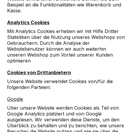
Beispiel an die Funktionalitäten wie Warenkorb und
10
Kasse.
Die Abwicklung der Bestellung und Lieferung
Analytics Cookies
war absolut unkompliziert. Alle Fragen z.b.
zur Größe des Lieferfahrzeugs konnten
Mit Analytics Cookies erheben wir mit Hilfe Dritter
vorher geklärt werden, durch
Statistiken über die Nutzung unseres Webshops von
Streckenlieferung eingeschränkte
Gebrauchern. Durch die Analyse der
Terminwahlmöglichkeiten, waren durch
Websitebenutzer können wir auch weiterhin
frühzeitige Informationen und die Möglichkeit
unseren Webshop zum Vorteil unserer Kunden
auf den Nächsten Termin zu warten kein
optimieren
Problem. Bei nicht 100% waagerechten
Untergründen empfiehlt es sich
Cookies von Drittanbietern
Kunststoffplatten in verschiedenen Stärken
Unsere Website verwendet Cookies von/für die
zum Höhenausgleich vorzuhalten.
folgenden Parteien:
Die sehr angenehme Zusammenarbeit mit
dem Heblad-Fahrer kompensiert die
Google
eingeschränkte Möglichkeit Liefertermine
vorzugeben mehrfach.
Über unsere Website werden Cookies als Teil von
Förderverein 49. Grunddchule
16-03-2022
Google Analytics platziert und von Google
ausgelesen. Wir verwenden diese Dienste, um den
Überblick zu behalten und zu berichten, wie unsere
Besucher die Website nutzen und wie sie über die