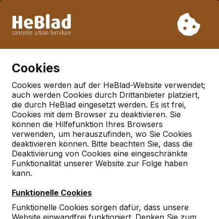
Aufgrund unseres Urlaubs liefern wir von Woche 31 bis
Woche 33 nicht. Bitte berücksichtigen Sie daher längere
Lieferzeiten.
Schon mehr als 30.000 Produkten verkauft
0
Cookies
Cookies werden auf der HeBlad-Website verwendet;
auch werden Cookies durch Drittanbieter platziert,
Deutschland
die durch HeBlad eingesetzt werden. Es ist frei,
Cookies mit dem Browser zu deaktivieren. Sie
Referenties in:
Dresden
können die Hilfefunktion Ihres Browsers
verwenden, um herauszufinden, wo Sie Cookies
deaktivieren können. Bitte beachten Sie, dass die
Deaktivierung von Cookies eine eingeschränkte
Funktionalität unserer Website zur Folge haben
kann.
Funktionelle Cookies
Funktionelle Cookies sorgen dafür, dass unsere
Website einwandfrei funktioniert. Denken Sie zum