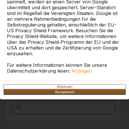
Referenzen
sammelt, werden an einen Server von Google
05-05-2015
übermittelt und dort gespeichert. Server-Standort
sind im Regelfall die Vereinigten Staaten. Google ist
Unsere Produkte finden Sie in ganz Europa
an mehrere Rahmenbedingungen für die
und darüber hinaus. Sehen Sie hier, wo Sie
Selbstregulierung gehalten, einschließlich der EU-
ein HeBlad-Produkt in Ihrer Nähe finden.
US Privacy Shield Framework. Besuchen Sie die
Privacy Shield-Website, um weitere Informationen
Produkt
über das Privacy Shield-Programm der EU und der
USA zu erhalten und die Zertifizierung von Google
Alles anzeigen
einzusehen.
Kategorie
Für weitere Informationen können Sie unsere
Datenschutzerklärung lesen:
Anzeigen
Alles anzeigen
Ablehnen
Akzeptieren
Ort oder Postleitzahl suchen