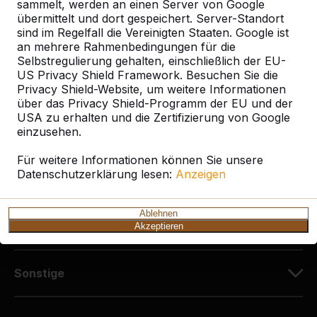
Diekerstraße 97
sammelt, werden an einen Server von Google
42781 Haan
übermittelt und dort gespeichert. Server-Standort
sind im Regelfall die Vereinigten Staaten. Google ist
Deutschland
an mehrere Rahmenbedingungen für die
Selbstregulierung gehalten, einschließlich der EU-
+49 212 934 77 25
US Privacy Shield Framework. Besuchen Sie die
info@HeBlad.de
Privacy Shield-Website, um weitere Informationen
über das Privacy Shield-Programm der EU und der
USA zu erhalten und die Zertifizierung von Google
einzusehen.
Für weitere Informationen können Sie unsere
Datenschutzerklärung lesen:
Anzeigen
Kundenservice
Ablehnen
Kategorien
Akzeptieren
Sonstige