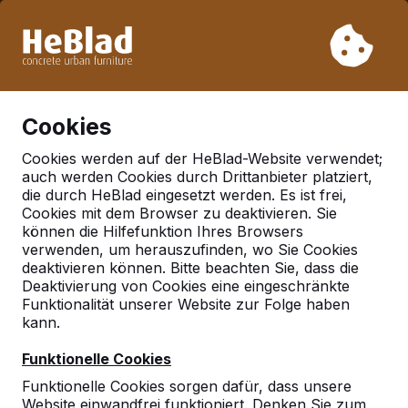
Aufgrund unseres Urlaubs liefern wir von Woche 31 bis
Woche 33 nicht. Bitte berücksichtigen Sie daher längere
Lieferzeiten.
Schon mehr als 30.000 Produkten verkauft
0
Cookies
Cookies werden auf der HeBlad-Website verwendet;
auch werden Cookies durch Drittanbieter platziert,
Deutschland
die durch HeBlad eingesetzt werden. Es ist frei,
Cookies mit dem Browser zu deaktivieren. Sie
Referenties in:
Kleve
können die Hilfefunktion Ihres Browsers
verwenden, um herauszufinden, wo Sie Cookies
deaktivieren können. Bitte beachten Sie, dass die
Deaktivierung von Cookies eine eingeschränkte
Geen reviews gevonden voor deze
Funktionalität unserer Website zur Folge haben
locatie.
kann.
Funktionelle Cookies
Funktionelle Cookies sorgen dafür, dass unsere
Website einwandfrei funktioniert. Denken Sie zum