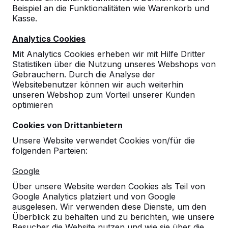
Beispiel an die Funktionalitäten wie Warenkorb und
Kasse.
Analytics Cookies
Mit Analytics Cookies erheben wir mit Hilfe Dritter
Statistiken über die Nutzung unseres Webshops von
Gebrauchern. Durch die Analyse der
Websitebenutzer können wir auch weiterhin
unseren Webshop zum Vorteil unserer Kunden
optimieren
Cookies von Drittanbietern
Unsere Website verwendet Cookies von/für die
folgenden Parteien:
Referenzen
Google
Unsere Produkte finden Sie in ganz Europa
Über unsere Website werden Cookies als Teil von
und darüber hinaus. Sehen Sie hier, wo Sie
Google Analytics platziert und von Google
ein HeBlad-Produkt in Ihrer Nähe finden.
ausgelesen. Wir verwenden diese Dienste, um den
Überblick zu behalten und zu berichten, wie unsere
Produkt
Besucher die Website nutzen und wie sie über die