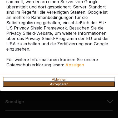
Diekerstraße 97
sammelt, werden an einen Server von Google
42781 Haan
übermittelt und dort gespeichert. Server-Standort
sind im Regelfall die Vereinigten Staaten. Google ist
Deutschland
an mehrere Rahmenbedingungen für die
Selbstregulierung gehalten, einschließlich der EU-
+49 212 934 77 25
US Privacy Shield Framework. Besuchen Sie die
info@HeBlad.de
Privacy Shield-Website, um weitere Informationen
über das Privacy Shield-Programm der EU und der
USA zu erhalten und die Zertifizierung von Google
einzusehen.
Für weitere Informationen können Sie unsere
Datenschutzerklärung lesen:
Anzeigen
Kundenservice
Ablehnen
Kategorien
Akzeptieren
Sonstige