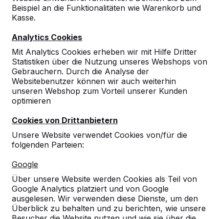
Beispiel an die Funktionalitäten wie Warenkorb und
Kasse.
Analytics Cookies
Mit Analytics Cookies erheben wir mit Hilfe Dritter
Statistiken über die Nutzung unseres Webshops von
Gebrauchern. Durch die Analyse der
Websitebenutzer können wir auch weiterhin
unseren Webshop zum Vorteil unserer Kunden
optimieren
Cookies von Drittanbietern
Unsere Website verwendet Cookies von/für die
folgenden Parteien:
Referenzen
Google
Unsere Produkte finden Sie in ganz Europa
Über unsere Website werden Cookies als Teil von
und darüber hinaus. Sehen Sie hier, wo Sie
Google Analytics platziert und von Google
ein HeBlad-Produkt in Ihrer Nähe finden.
ausgelesen. Wir verwenden diese Dienste, um den
Überblick zu behalten und zu berichten, wie unsere
Produkt
Besucher die Website nutzen und wie sie über die