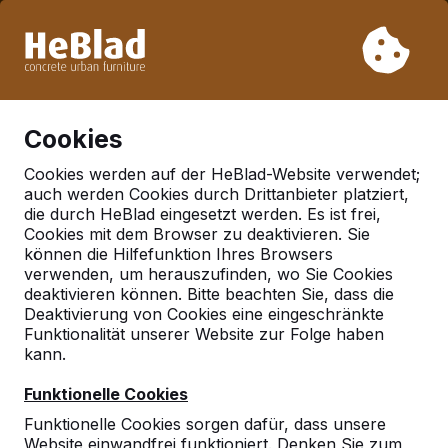
Aufgrund unseres Urlaubs liefern wir von Woche 31 bis
Woche 33 nicht. Bitte berücksichtigen Sie daher längere
Lieferzeiten.
Schon mehr als 30.000 Produkten verkauft
0
Cookies
Cookies werden auf der HeBlad-Website verwendet;
auch werden Cookies durch Drittanbieter platziert,
Deutschland
die durch HeBlad eingesetzt werden. Es ist frei,
Cookies mit dem Browser zu deaktivieren. Sie
Referenties in:
Freising
können die Hilfefunktion Ihres Browsers
verwenden, um herauszufinden, wo Sie Cookies
deaktivieren können. Bitte beachten Sie, dass die
Deaktivierung von Cookies eine eingeschränkte
Geen reviews gevonden voor deze
Funktionalität unserer Website zur Folge haben
locatie.
kann.
Funktionelle Cookies
Funktionelle Cookies sorgen dafür, dass unsere
Website einwandfrei funktioniert. Denken Sie zum