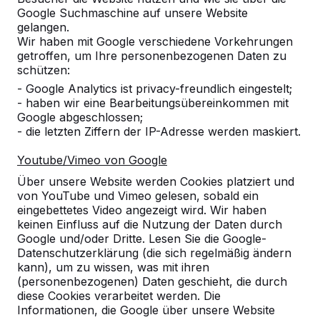
Google Suchmaschine auf unsere Website
Zur Bestellung hinzufügen
gelangen.
Wir haben mit Google verschiedene Vorkehrungen
getroffen, um Ihre personenbezogenen Daten zu
schützen:
Zum Angebot hinzufügen
- Google Analytics ist privacy-freundlich eingestelt;
- haben wir eine Bearbeitungsübereinkommen mit
Google abgeschlossen;
- die letzten Ziffern der IP-Adresse werden maskiert.
Die Versandkosten werden nach Ihrem Lieferadresse
Youtube/Vimeo von Google
berechnet. Das Paket wird nach Eingang der Zahlung
Über unsere Website werden Cookies platziert und
versendet.
von YouTube und Vimeo gelesen, sobald ein
eingebettetes Video angezeigt wird. Wir haben
keinen Einfluss auf die Nutzung der Daten durch
Google und/oder Dritte. Lesen Sie die Google-
Set Gummipuffer für den
Datenschutzerklärung (die sich regelmäßig ändern
kann), um zu wissen, was mit ihren
Tischfußballtisch
(personenbezogenen) Daten geschieht, die durch
diese Cookies verarbeitet werden. Die
Dieses Austauschset Gummipuffer ist geeignet für 16
Informationen, die Google über unsere Website
mm Griffstangen. HeBlad verwendet diese