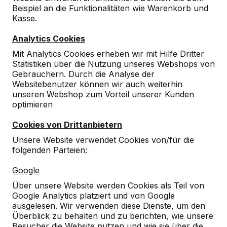
Beispiel an die Funktionalitäten wie Warenkorb und
Kasse.
Analytics Cookies
Mit Analytics Cookies erheben wir mit Hilfe Dritter
Statistiken über die Nutzung unseres Webshops von
Gebrauchern. Durch die Analyse der
Websitebenutzer können wir auch weiterhin
Set Gummipuffer für den
unseren Webshop zum Vorteil unserer Kunden
optimieren
Kickertisch
Cookies von Drittanbietern
20
reviews
Unsere Website verwendet Cookies von/für die
folgenden Parteien:
€ 35,00
exkl. MwSt.
Google
Anzahl
Über unsere Website werden Cookies als Teil von
Google Analytics platziert und von Google
ausgelesen. Wir verwenden diese Dienste, um den
Überblick zu behalten und zu berichten, wie unsere
Besucher die Website nutzen und wie sie über die