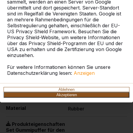
sammelt, werden an einen Server von Google
Gummipuffer anstatt Federn für die Outdoor-
übermittelt und dort gespeichert. Server-Standort
Tischfußballtische aus Beton.
sind im Regelfall die Vereinigten Staaten. Google ist
an mehrere Rahmenbedingungen für die
Bitte beachten Sie: Um die Gummipuffer aufs Neue
Selbstregulierung gehalten, einschließlich der EU-
auf die Stange zu schieben, müssen die Griffstangen
US Privacy Shield Framework. Besuchen Sie die
unseres Tischfußballspiels demontiert werden.
Privacy Shield-Website, um weitere Informationen
Hierfür benötigen Sie einen 2,5 mm Sechskant-
über das Privacy Shield-Programm der EU und der
Stiftschlüssel. Diesen Schlüssel können Sie auch auf
USA zu erhalten und die Zertifizierung von Google
unserer Website bestellen.
einzusehen.
Für weitere Informationen können Sie unsere
Datenschutzerklärung lesen:
Anzeigen
Spezifikationen
Ablehnen
Produktcode
HB.FB.Bumperset
Akzeptieren
Material
Rubber
Produkteigenschaften
Set Gummipuffer für den