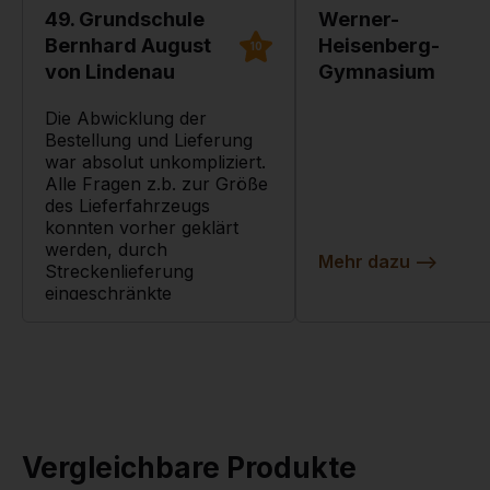
49. Grundschule
Werner-
Bernhard August
Heisenberg-
10
von Lindenau
Gymnasium
Die Abwicklung der
Bestellung und Lieferung
war absolut unkompliziert.
Alle Fragen z.b. zur Größe
des Lieferfahrzeugs
konnten vorher geklärt
werden, durch
Mehr dazu
-->
Streckenlieferung
eingeschränkte
Terminwahlmöglichkeiten,
waren durch frühzeitige
Informationen und die
Möglichkeit…
Mehr dazu
-->
Vergleichbare Produkte