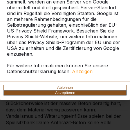
sammelt, werden an einen Server von Google
übermittelt und dort gespeichert. Server-Standort
sind im Regelfall die Vereinigten Staaten. Google ist
an mehrere Rahmenbedingungen für die
Spielsitzbank Dame
Selbstregulierung gehalten, einschließlich der EU-
Anthrazit-Beton
US Privacy Shield Framework. Besuchen Sie die
Privacy Shield-Website, um weitere Informationen
Dame zu spielen war noch nie so schön wie heute.
über das Privacy Shield-Programm der EU und der
Diese attraktive Spielsitzbank Dame wird aus einem
USA zu erhalten und die Zertifizierung von Google
einzigen Stück anthrazitfarbenen Beton gefertigt, in
einzusehen.
die Tischplatte ist ein Damespiel eingelassen. Auf
jeder Seite des Damespiels können zwei Personen
Für weitere Informationen können Sie unsere
Platz nehmen und gegeneinander antreten. Die Bank
Datenschutzerklärung lesen:
Anzeigen
verdankt ihre Robustheit ihrer Form, aber natürlich
auch ihrer Farbe. Der Beton ist durchgehend
Ablehnen
anthrazit eingefärbt, so dass es kaum auffällt, wenn
Akzeptieren
die Bank einmal wider Erwarten beschädigt wird.
Glücklicherweise ist der massive Beton derartig hart,
dass dem Material wenig passieren kann.
Vandalismus und Witterungseinflüsse spielen bei der
Spielsitzbank Dame Anthrazit-Beton keine Rolle.