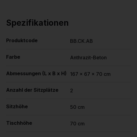
Spezifikationen
Produktcode
BB.CK.AB
Farbe
Anthrazit-Beton
Abmessungen (L x B x H)
167 x 67 x 70 cm
Anzahl der Sitzplätze
2
Sitzhöhe
50 cm
Tischhöhe
70 cm