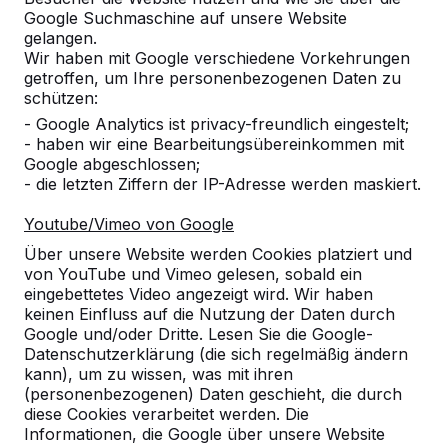
Google Suchmaschine auf unsere Website
gelangen.
Anzahl
Wir haben mit Google verschiedene Vorkehrungen
getroffen, um Ihre personenbezogenen Daten zu
schützen:
- Google Analytics ist privacy-freundlich eingestelt;
- haben wir eine Bearbeitungsübereinkommen mit
Google abgeschlossen;
Zur Bestellung hinzufügen
- die letzten Ziffern der IP-Adresse werden maskiert.
Youtube/Vimeo von Google
Über unsere Website werden Cookies platziert und
Zum Angebot hinzufügen
von YouTube und Vimeo gelesen, sobald ein
eingebettetes Video angezeigt wird. Wir haben
keinen Einfluss auf die Nutzung der Daten durch
Google und/oder Dritte. Lesen Sie die Google-
Kostenlose Lieferung und Aufstellung in
Datenschutzerklärung (die sich regelmäßig ändern
kann), um zu wissen, was mit ihren
Deutschland.
(personenbezogenen) Daten geschieht, die durch
Innerhalb von 4 Arbeitswochen geliefert.
diese Cookies verarbeitet werden. Die
Wie funktioniert die Lieferung?
Video ansehen
Informationen, die Google über unsere Website