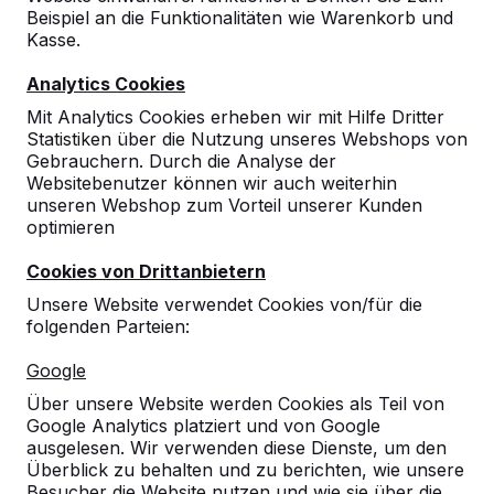
Beispiel an die Funktionalitäten wie Warenkorb und
Kasse.
Analytics Cookies
Mit Analytics Cookies erheben wir mit Hilfe Dritter
Statistiken über die Nutzung unseres Webshops von
Gebrauchern. Durch die Analyse der
Websitebenutzer können wir auch weiterhin
Sitzspielbank Dame
unseren Webshop zum Vorteil unserer Kunden
optimieren
Anthrazit-Beton
Cookies von Drittanbietern
10
reviews
Unsere Website verwendet Cookies von/für die
folgenden Parteien:
€ 1.725,00
exkl. MwSt.
Google
2. Produkt und folgende für
€ 1.525,00
per Stück,
11%
sparen!
Über unsere Website werden Cookies als Teil von
Google Analytics platziert und von Google
Farbe
ausgelesen. Wir verwenden diese Dienste, um den
Überblick zu behalten und zu berichten, wie unsere
Besucher die Website nutzen und wie sie über die