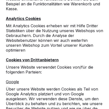
Beispiel an die Funktionalitäten wie Warenkorb und
Kasse.
Analytics Cookies
Mit Analytics Cookies erheben wir mit Hilfe Dritter
Statistiken über die Nutzung unseres Webshops von
Gebrauchern. Durch die Analyse der
Websitebenutzer können wir auch weiterhin
Griffstange für
unseren Webshop zum Vorteil unserer Kunden
Tischfußball
optimieren
Cookies von Drittanbietern
reviews
Unsere Website verwendet Cookies von/für die
€ 50,00
folgenden Parteien:
exkl. MwSt.
Option
Google
Über unsere Website werden Cookies als Teil von
Google Analytics platziert und von Google
ausgelesen. Wir verwenden diese Dienste, um den
Anzahl
Überblick zu behalten und zu berichten, wie unsere
Besucher die Website nutzen und wie sie über die