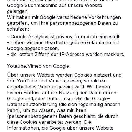
Google Suchmaschine auf unsere Website
gelangen.
Wir haben mit Google verschiedene Vorkehrungen
getroffen, um Ihre personenbezogenen Daten zu
schützen:
Die Versandkosten werden nach Ihrem Lieferadresse
- Google Analytics ist privacy-freundlich eingestelt;
berechnet. Das Paket wird nach Eingang der Zahlung
- haben wir eine Bearbeitungsübereinkommen mit
versendet.
Google abgeschlossen;
- die letzten Ziffern der IP-Adresse werden maskiert.
Youtube/Vimeo von Google
Griffstange
Über unsere Website werden Cookies platziert und
von YouTube und Vimeo gelesen, sobald ein
Griffstange aus massivem Edelstahl 316L mit Löchern.
eingebettetes Video angezeigt wird. Wir haben
Weil die Stangen nicht alle gleich lang sind und auch
keinen Einfluss auf die Nutzung der Daten durch
nicht immer die gleiche Anzahl Löcher haben, ist es
Google und/oder Dritte. Lesen Sie die Google-
wichtig, dass Sie die richtige Wahl treffen.
Datenschutzerklärung (die sich regelmäßig ändern
Sie können auch ein komplettes Set von 8 Stück
kann), um zu wissen, was mit ihren
bestellen.
(personenbezogenen) Daten geschieht, die durch
diese Cookies verarbeitet werden. Die
Informationen, die Google über unsere Website