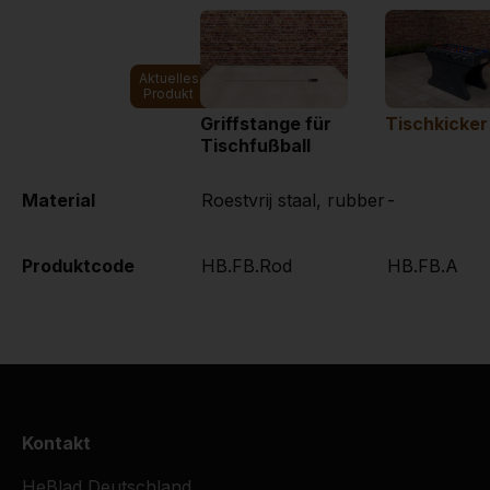
Aktuelles
Produkt
Griffstange für
Tischkicker
Tischfußball
Material
Roestvrij staal, rubber
-
Produktcode
HB.FB.Rod
HB.FB.A
Kontakt
HeBlad Deutschland