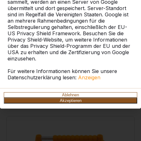
sammelt, werden an einen Server von Google
Spezifikationen
übermittelt und dort gespeichert. Server-Standort
sind im Regelfall die Vereinigten Staaten. Google ist
an mehrere Rahmenbedingungen für die
Produktcode
HB.FB.Rod
Selbstregulierung gehalten, einschließlich der EU-
US Privacy Shield Framework. Besuchen Sie die
Privacy Shield-Website, um weitere Informationen
Material
Roestvrij staal, rubber
über das Privacy Shield-Programm der EU und der
USA zu erhalten und die Zertifizierung von Google
Produkteigenschaften
einzusehen.
Griffstange
Für weitere Informationen können Sie unsere
Datenschutzerklärung lesen:
Anzeigen
Werden häufig zusammen
Ablehnen
gekauft
Akzeptieren