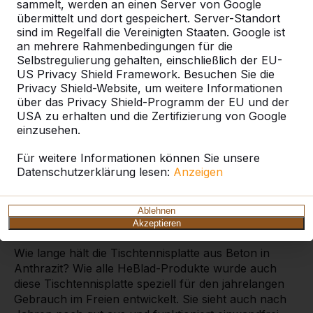
sammelt, werden an einen Server von Google
Tischtennistisch?
übermittelt und dort gespeichert. Server-Standort
sind im Regelfall die Vereinigten Staaten. Google ist
Kann man einen
anthrazitfarbenen Fußvolleyball
-
an mehrere Rahmenbedingungen für die
oder
Tischtennistisch
neu streichen? Die
Selbstregulierung gehalten, einschließlich der EU-
anthrazitfarbenen Tische von HeBlad werden in der
US Privacy Shield Framework. Besuchen Sie die
Farbe RAL 7016 geliefert. Diesen Farbton können Sie
Privacy Shield-Website, um weitere Informationen
in unserem Webshop in einer 1-Liter-Dose bestellen.
über das Privacy Shield-Programm der EU und der
Damit lassen sich eventuelle Schäden problemlos
USA zu erhalten und die Zertifizierung von Google
beheben. Und das gilt natürlich auch für die HeBlad-
einzusehen.
Farben
Grün
und
Blau
. Mit der
weißen Farbe
können
Sie die Linien und das Netz ganz einfach nachziehen.
Für weitere Informationen können Sie unsere
Datenschutzerklärung lesen:
Anzeigen
Damit die Farbe lange schön bleibt und nicht
ausbleicht, liefern wir einen speziellen Härter, der
auch gegen andere Witterungseinflüsse schützt.
Ablehnen
Akzeptieren
Anthrazitfarbener Tischtennistisch aus Beton
Wie lange hält die Tischtennisplatte aus Beton in
Anthrazit? Wie alle HeBlad-Produkte wurde auch
diese Tischtennisplatte speziell für den jahrelangen
Gebrauch im Freien entwickelt. Sie sieht auch nach