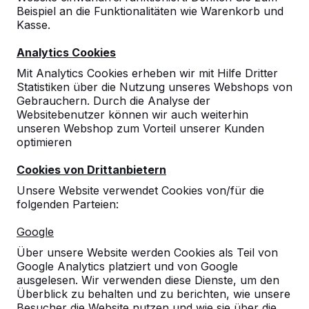
Beispiel an die Funktionalitäten wie Warenkorb und
Kasse.
Analytics Cookies
Mit Analytics Cookies erheben wir mit Hilfe Dritter
Statistiken über die Nutzung unseres Webshops von
Gebrauchern. Durch die Analyse der
1 Liter Anthrazitfarbe
Websitebenutzer können wir auch weiterhin
unseren Webshop zum Vorteil unserer Kunden
optimieren
reviews
Cookies von Drittanbietern
€ 60,00
exkl. MwSt.
Unsere Website verwendet Cookies von/für die
Farbe
folgenden Parteien:
Google
Über unsere Website werden Cookies als Teil von
Anzahl
Google Analytics platziert und von Google
ausgelesen. Wir verwenden diese Dienste, um den
Überblick zu behalten und zu berichten, wie unsere
Besucher die Website nutzen und wie sie über die