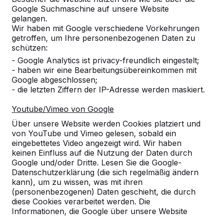
Google Suchmaschine auf unsere Website
gelangen.
Wir haben mit Google verschiedene Vorkehrungen
Zur Bestellung hinzufügen
getroffen, um Ihre personenbezogenen Daten zu
schützen:
- Google Analytics ist privacy-freundlich eingestelt;
Zum Angebot hinzufügen
- haben wir eine Bearbeitungsübereinkommen mit
Google abgeschlossen;
- die letzten Ziffern der IP-Adresse werden maskiert.
Youtube/Vimeo von Google
Die Versandkosten werden nach Ihrem Lieferadresse
Über unsere Website werden Cookies platziert und
berechnet. Das Paket wird nach Eingang der Zahlung
von YouTube und Vimeo gelesen, sobald ein
versendet.
eingebettetes Video angezeigt wird. Wir haben
keinen Einfluss auf die Nutzung der Daten durch
Google und/oder Dritte. Lesen Sie die Google-
Datenschutzerklärung (die sich regelmäßig ändern
kann), um zu wissen, was mit ihren
(personenbezogenen) Daten geschieht, die durch
Anthrazitfarbe für einen
diese Cookies verarbeitet werden. Die
Fußvolleyball- oder
Informationen, die Google über unsere Website