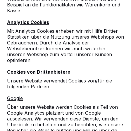
Beispiel an die Funktionalitäten wie Warenkorb und
10
Kasse.
Angefragt, bestellt, Aufstellorte besprochen
Analytics Cookies
und ganz kurzfristig geliefert bekommen.
Alles hat super geklappt! Die Bänke sind
Mit Analytics Cookies erheben wir mit Hilfe Dritter
super!
Statistiken über die Nutzung unseres Webshops von
07-
Gebrauchern. Durch die Analyse der
Schwindt, Vorsitzender des
03-
Websitebenutzer können wir auch weiterhin
Fördervereins Gymnasium Hennef
2022
unseren Webshop zum Vorteil unserer Kunden
optimieren
Cookies von Drittanbietern
10
Unsere Website verwendet Cookies von/für die
Wir haben schon einige Bänke gekauft,
folgenden Parteien:
welche bei uns im Stadtgebiet stehen. Sie
sehen einfach ansprechend aus und sind sehr
Google
robust.
Über unsere Website werden Cookies als Teil von
Bettina Blum
12-05-2021
Google Analytics platziert und von Google
ausgelesen. Wir verwenden diese Dienste, um den
Überblick zu behalten und zu berichten, wie unsere
Besucher die Website nutzen und wie sie über die