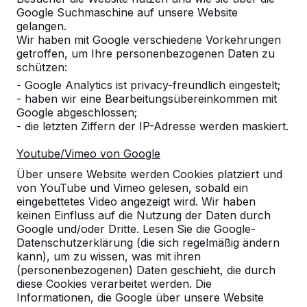
Google Suchmaschine auf unsere Website
gelangen.
Wir haben mit Google verschiedene Vorkehrungen
getroffen, um Ihre personenbezogenen Daten zu
schützen:
- Google Analytics ist privacy-freundlich eingestelt;
- haben wir eine Bearbeitungsübereinkommen mit
Google abgeschlossen;
- die letzten Ziffern der IP-Adresse werden maskiert.
Youtube/Vimeo von Google
Über unsere Website werden Cookies platziert und
von YouTube und Vimeo gelesen, sobald ein
eingebettetes Video angezeigt wird. Wir haben
keinen Einfluss auf die Nutzung der Daten durch
Google und/oder Dritte. Lesen Sie die Google-
Datenschutzerklärung (die sich regelmäßig ändern
Referenzen
kann), um zu wissen, was mit ihren
(personenbezogenen) Daten geschieht, die durch
diese Cookies verarbeitet werden. Die
Unsere Produkte finden Sie in ganz Europa
Informationen, die Google über unsere Website
und darüber hinaus. Sehen Sie hier, wo Sie