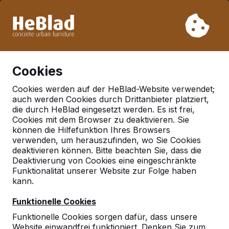
Aufgrund unseres Urlaubs liefern wir von Woche 31 bis
Woche 33 nicht. Bitte berücksichtigen Sie daher längere
Lieferzeiten.
Schon mehr als 30.000 Produkten verkauft
0
Cookies
Cookies werden auf der HeBlad-Website verwendet;
auch werden Cookies durch Drittanbieter platziert,
Deutschland
die durch HeBlad eingesetzt werden. Es ist frei,
Cookies mit dem Browser zu deaktivieren. Sie
Referenties in:
Hennef
können die Hilfefunktion Ihres Browsers
verwenden, um herauszufinden, wo Sie Cookies
deaktivieren können. Bitte beachten Sie, dass die
Deaktivierung von Cookies eine eingeschränkte
Funktionalität unserer Website zur Folge haben
kann.
Funktionelle Cookies
Funktionelle Cookies sorgen dafür, dass unsere
Website einwandfrei funktioniert. Denken Sie zum