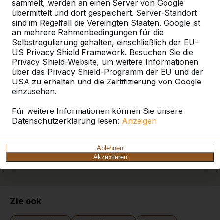
sammelt, werden an einen Server von Google
ein HeBlad-Produkt in Ihrer Nähe finden.
übermittelt und dort gespeichert. Server-Standort
sind im Regelfall die Vereinigten Staaten. Google ist
Produkt
an mehrere Rahmenbedingungen für die
Selbstregulierung gehalten, einschließlich der EU-
Alles anzeigen
US Privacy Shield Framework. Besuchen Sie die
Privacy Shield-Website, um weitere Informationen
Kategorie
über das Privacy Shield-Programm der EU und der
USA zu erhalten und die Zertifizierung von Google
einzusehen.
Alles anzeigen
Für weitere Informationen können Sie unsere
Datenschutzerklärung lesen:
Anzeigen
Ort oder Postleitzahl suchen
Ablehnen
Akzeptieren
Zie ook