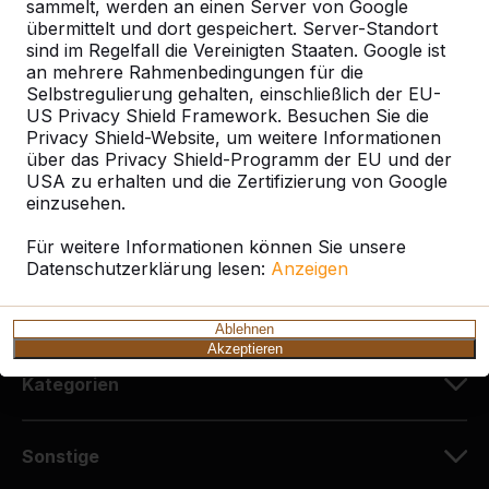
sammelt, werden an einen Server von Google
HeBlad Deutschland
übermittelt und dort gespeichert. Server-Standort
Diekerstraße 97
sind im Regelfall die Vereinigten Staaten. Google ist
42781 Haan
an mehrere Rahmenbedingungen für die
Deutschland
Selbstregulierung gehalten, einschließlich der EU-
US Privacy Shield Framework. Besuchen Sie die
Privacy Shield-Website, um weitere Informationen
+49 212 934 77 25
über das Privacy Shield-Programm der EU und der
info@HeBlad.de
USA zu erhalten und die Zertifizierung von Google
einzusehen.
Für weitere Informationen können Sie unsere
Datenschutzerklärung lesen:
Anzeigen
Kundenservice
Ablehnen
Akzeptieren
Kategorien
Sonstige