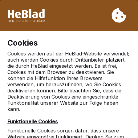
Aufgrund unseres Urlaubs liefern wir von Woche 31 bis
Woche 33 nicht. Bitte berücksichtigen Sie daher längere
Lieferzeiten.
Schon mehr als 30.000 Produkten verkauft
0
Cookies
Cookies werden auf der HeBlad-Website verwendet;
auch werden Cookies durch Drittanbieter platziert,
Deutschland
die durch HeBlad eingesetzt werden. Es ist frei,
Cookies mit dem Browser zu deaktivieren. Sie
Referenties in:
können die Hilfefunktion Ihres Browsers
Genderkingen
verwenden, um herauszufinden, wo Sie Cookies
deaktivieren können. Bitte beachten Sie, dass die
Deaktivierung von Cookies eine eingeschränkte
Funktionalität unserer Website zur Folge haben
Geen reviews gevonden voor deze
kann.
locatie.
Funktionelle Cookies
Funktionelle Cookies sorgen dafür, dass unsere
Website einwandfrei funktioniert. Denken Sie zum