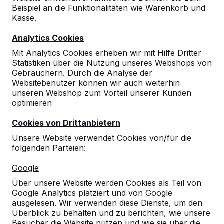
Beispiel an die Funktionalitäten wie Warenkorb und
Kasse.
Analytics Cookies
Mit Analytics Cookies erheben wir mit Hilfe Dritter
Statistiken über die Nutzung unseres Webshops von
Gebrauchern. Durch die Analyse der
Websitebenutzer können wir auch weiterhin
unseren Webshop zum Vorteil unserer Kunden
optimieren
Cookies von Drittanbietern
Unsere Website verwendet Cookies von/für die
folgenden Parteien:
Referenzen
Google
Über unsere Website werden Cookies als Teil von
Unsere Produkte finden Sie in ganz Europa
Google Analytics platziert und von Google
und darüber hinaus. Sehen Sie hier, wo Sie
ausgelesen. Wir verwenden diese Dienste, um den
ein HeBlad-Produkt in Ihrer Nähe finden.
Überblick zu behalten und zu berichten, wie unsere
Besucher die Website nutzen und wie sie über die