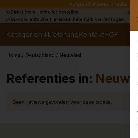
Aufgrund unseres Urlaubs liefe
Direkt beim Hersteller bestellen
Sch
Durchschnittliche Lieferzeit: innerhalb von 10 Tagen
Kategorien
Lieferung
Kontakt
HGF
Home
/
Deutschland
/
Neuwied
Referenties in:
Neuwi
Geen reviews gevonden voor deze locatie.