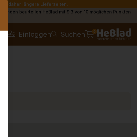
Sie daher längere Lieferzeiten.
s
Kunden beurteilen HeBlad mit 9.3 von 10 möglichen Punkten
0
Einloggen
Suchen