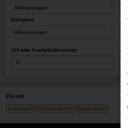
Alles anzeigen
Kategorie
Alles anzeigen
Ort oder Postleitzahl suchen
Zie ook
Andernach
Mülheim-Kärlich
Weißenthurm