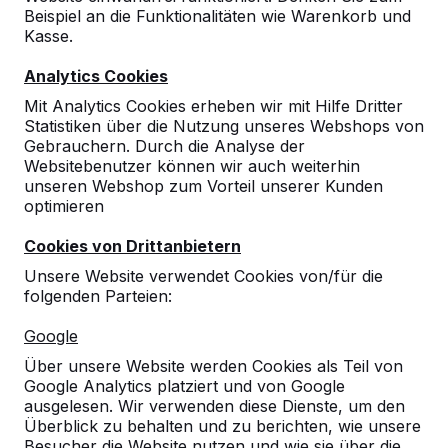
Beispiel an die Funktionalitäten wie Warenkorb und
10
Kasse.
Die Produkte sind sehr witterungsbeständig
Analytics Cookies
und langlebig.
Die Kinder sind begeistert und nutzen schon
Mit Analytics Cookies erheben wir mit Hilfe Dritter
am ersten Tag die Spieltische und
Statistiken über die Nutzung unseres Webshops von
Tischtennisplatte intensiv.
Gebrauchern. Durch die Analyse der
04-02-2021
Websitebenutzer können wir auch weiterhin
unseren Webshop zum Vorteil unserer Kunden
optimieren
Cookies von Drittanbietern
Unsere Website verwendet Cookies von/für die
folgenden Parteien:
Google
Über unsere Website werden Cookies als Teil von
Google Analytics platziert und von Google
ausgelesen. Wir verwenden diese Dienste, um den
Überblick zu behalten und zu berichten, wie unsere
Besucher die Website nutzen und wie sie über die