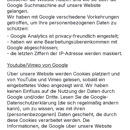
Google Suchmaschine auf unsere Website
gelangen.
Wir haben mit Google verschiedene Vorkehrungen
getroffen, um Ihre personenbezogenen Daten zu
schützen:
- Google Analytics ist privacy-freundlich eingestelt;
- haben wir eine Bearbeitungsübereinkommen mit
Referenzen
Google abgeschlossen;
- die letzten Ziffern der IP-Adresse werden maskiert.
Unsere Produkte finden Sie in ganz Europa
Youtube/Vimeo von Google
und darüber hinaus. Sehen Sie hier, wo Sie
ein HeBlad-Produkt in Ihrer Nähe finden.
Über unsere Website werden Cookies platziert und
von YouTube und Vimeo gelesen, sobald ein
eingebettetes Video angezeigt wird. Wir haben
Produkt
keinen Einfluss auf die Nutzung der Daten durch
Google und/oder Dritte. Lesen Sie die Google-
Alles anzeigen
Datenschutzerklärung (die sich regelmäßig ändern
kann), um zu wissen, was mit ihren
Kategorie
(personenbezogenen) Daten geschieht, die durch
diese Cookies verarbeitet werden. Die
Alles anzeigen
Informationen, die Google über unsere Website