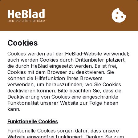
Aufgrund unseres Urlaubs liefern wir von Woche 31 bis
Woche 33 nicht. Bitte berücksichtigen Sie daher längere
Lieferzeiten.
Schon mehr als 30.000 Produkten verkauft
0
Cookies
Cookies werden auf der HeBlad-Website verwendet;
auch werden Cookies durch Drittanbieter platziert,
Deutschland
die durch HeBlad eingesetzt werden. Es ist frei,
Cookies mit dem Browser zu deaktivieren. Sie
Referenties in:
Solms
können die Hilfefunktion Ihres Browsers
verwenden, um herauszufinden, wo Sie Cookies
deaktivieren können. Bitte beachten Sie, dass die
Deaktivierung von Cookies eine eingeschränkte
Funktionalität unserer Website zur Folge haben
kann.
Funktionelle Cookies
Funktionelle Cookies sorgen dafür, dass unsere
Website einwandfrei funktioniert. Denken Sie zum