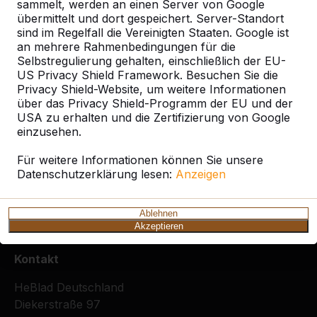
sammelt, werden an einen Server von Google
übermittelt und dort gespeichert. Server-Standort
Ort oder Postleitzahl suchen
sind im Regelfall die Vereinigten Staaten. Google ist
an mehrere Rahmenbedingungen für die
Selbstregulierung gehalten, einschließlich der EU-
US Privacy Shield Framework. Besuchen Sie die
Privacy Shield-Website, um weitere Informationen
über das Privacy Shield-Programm der EU und der
USA zu erhalten und die Zertifizierung von Google
einzusehen.
Zie ook
Für weitere Informationen können Sie unsere
Braunfels
Datenschutzerklärung lesen:
Anzeigen
Ablehnen
Akzeptieren
Kontakt
HeBlad Deutschland
Diekerstraße 97