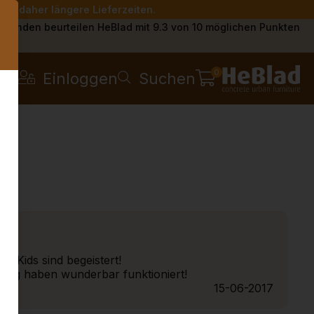
Sie daher längere Lieferzeiten.
s
Kunden beurteilen HeBlad mit 9.3 von 10 möglichen Punkten
0
Einloggen
Suchen
e Kids sind begeistert!
ung haben wunderbar funktioniert!
15-06-2017