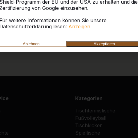
Shield-Programm der EU und der USA zu erhalten und die
Zertifizierung von Google einzusehen.
Für weitere Informationen können Sie unsere
Datenschutzerklärung lesen:
Anzeigen
Ablehnen
Akzeptieren
vice
Kategorien
n
Tischtennistische
Fußvolleyball
Tischkicker
chte
Spieltische