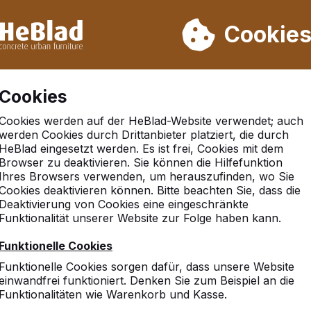
rn wir von Woche 31 bis Woche 33 nicht. Bitte berücksichtigen 
on mehr als 30.000 Produkten verkauft
Cookie
Cookies
Cookies werden auf der HeBlad-Website verwendet; auch
werden Cookies durch Drittanbieter platziert, die durch
HeBlad eingesetzt werden. Es ist frei, Cookies mit dem
Browser zu deaktivieren. Sie können die Hilfefunktion
z
Ihres Browsers verwenden, um herauszufinden, wo Sie
Cookies deaktivieren können. Bitte beachten Sie, dass die
Deaktivierung von Cookies eine eingeschränkte
Funktionalität unserer Website zur Folge haben kann.
10
Funktionelle Cookies
Eine superschöner Tisch. Di
Funktionelle Cookies sorgen dafür, dass unsere Website
Kaufabwicklung und Liefer
einwandfrei funktioniert. Denken Sie zum Beispiel an die
Funktionalitäten wie Warenkorb und Kasse.