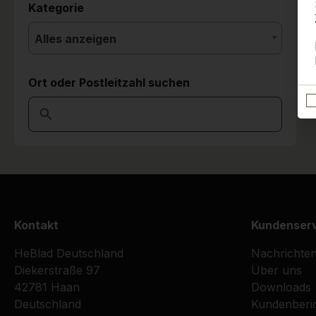
Kategorie
Alles anzeigen
Ort oder Postleitzahl suchen
Kontakt
Kundenser
HeBlad Deutschland
Nachrichte
Diekerstraße 97
Über uns
42781 Haan
Downloads
Deutschland
Kundenberi