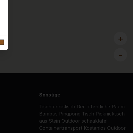
+
-
Sonstige
Tischtennistisch
Der öffentliche Raum
Bambus
Pingpong Tisch
Picknicktisch
aus Stein
Outdoor schaaktafel
Containertransport
Kostenlos
Outdoor