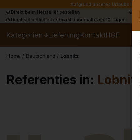
Aufgrund unseres Urlaubs liefe
Direkt beim Hersteller bestellen
Sch
Durchschnittliche Lieferzeit: innerhalb von 10 Tagen
Kategorien
Lieferung
Kontakt
HGF
Home
/
Deutschland
/
Lobnitz
Referenties in:
Lobnit