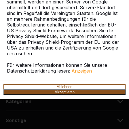
sammelt, werden an einen Server von Google
HeBlad Deutschland
übermittelt und dort gespeichert. Server-Standort
Diekerstraße 97
sind im Regelfall die Vereinigten Staaten. Google ist
42781 Haan
an mehrere Rahmenbedingungen für die
Deutschland
Selbstregulierung gehalten, einschließlich der EU-
US Privacy Shield Framework. Besuchen Sie die
Privacy Shield-Website, um weitere Informationen
+49 212 934 77 25
über das Privacy Shield-Programm der EU und der
info@HeBlad.de
USA zu erhalten und die Zertifizierung von Google
einzusehen.
Für weitere Informationen können Sie unsere
Datenschutzerklärung lesen:
Anzeigen
Kundenservice
Ablehnen
Akzeptieren
Kategorien
Sonstige