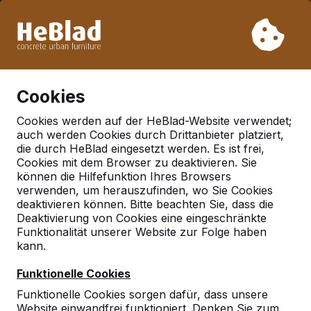
Aufgrund unseres Urlaubs liefern wir von Woche 31 bis
Woche 33 nicht. Bitte berücksichtigen Sie daher längere
Lieferzeiten.
Schon mehr als 30.000 Produkten verkauft
0
Cookies
Cookies werden auf der HeBlad-Website verwendet;
auch werden Cookies durch Drittanbieter platziert,
Deutschland
die durch HeBlad eingesetzt werden. Es ist frei,
Cookies mit dem Browser zu deaktivieren. Sie
Referenties in:
Elsnig ot
können die Hilfefunktion Ihres Browsers
dtebligar
verwenden, um herauszufinden, wo Sie Cookies
deaktivieren können. Bitte beachten Sie, dass die
Deaktivierung von Cookies eine eingeschränkte
Funktionalität unserer Website zur Folge haben
Geen reviews gevonden voor deze
kann.
locatie.
Funktionelle Cookies
Funktionelle Cookies sorgen dafür, dass unsere
Website einwandfrei funktioniert. Denken Sie zum