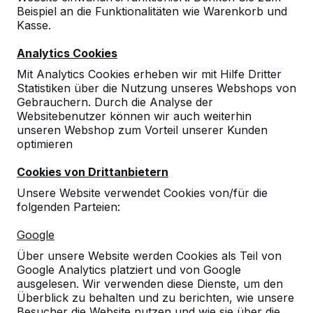
Beispiel an die Funktionalitäten wie Warenkorb und
Kasse.
Analytics Cookies
Mit Analytics Cookies erheben wir mit Hilfe Dritter
Statistiken über die Nutzung unseres Webshops von
Gebrauchern. Durch die Analyse der
Websitebenutzer können wir auch weiterhin
unseren Webshop zum Vorteil unserer Kunden
optimieren
Cookies von Drittanbietern
Unsere Website verwendet Cookies von/für die
folgenden Parteien:
Referenzen
Google
Über unsere Website werden Cookies als Teil von
Unsere Produkte finden Sie in ganz Europa
Google Analytics platziert und von Google
und darüber hinaus. Sehen Sie hier, wo Sie
ausgelesen. Wir verwenden diese Dienste, um den
ein HeBlad-Produkt in Ihrer Nähe finden.
Überblick zu behalten und zu berichten, wie unsere
Besucher die Website nutzen und wie sie über die