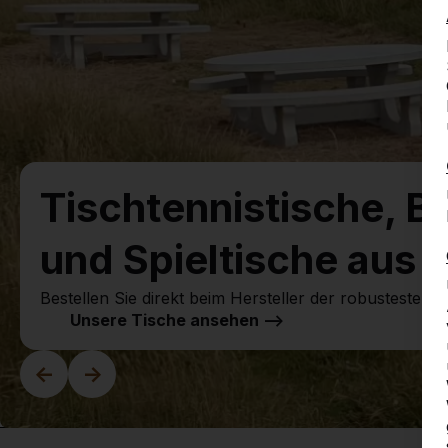
Tischtennistische, B
und Spieltische aus 
Bestellen Sie direkt beim Hersteller der robustesten Sp
Unsere Tische ansehen -->
<-
->