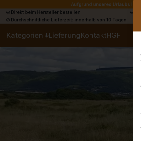
Aufgrund unseres Urlaubs liefe
Direkt beim Hersteller bestellen
Sch
Durchschnittliche Lieferzeit: innerhalb von 10 Tagen
Kategorien
Lieferung
Kontakt
HGF