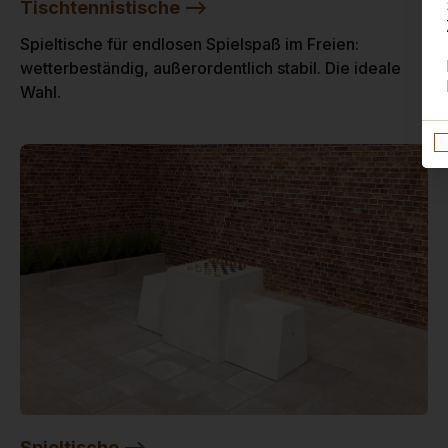
Tischtennistische -->
Spieltische für endlosen Spielspaß im Freien:
wetterbeständig, außerordentlich stabil. Die ideale
Wahl.
Spieltische -->