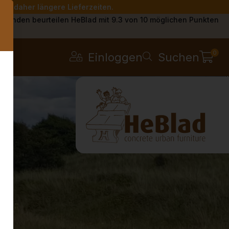
Sie daher längere Lieferzeiten.
s
Kunden beurteilen HeBlad mit 9.3 von 10 möglichen Punkten
0
Einloggen
Suchen