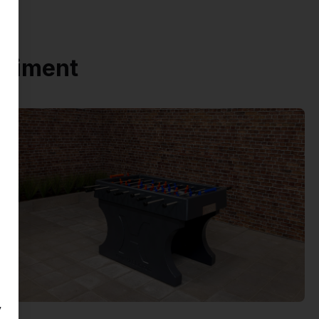
rtiment
y