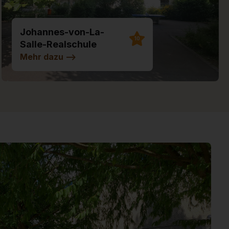
Johannes-von-La-
10
Salle-Realschule
Illertissen
Mehr dazu
-->