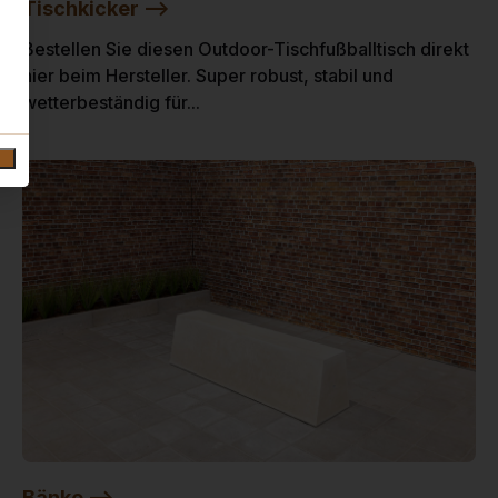
Tischkicker -->
Bestellen Sie diesen Outdoor-Tischfußballtisch direkt
hier beim Hersteller. Super robust, stabil und
wetterbeständig für...
Bänke -->