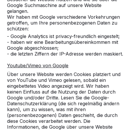
Google Suchmaschine auf unsere Website
8
gelangen.
Wir haben mit Google verschiedene Vorkehrungen
Bisher ist dieses Produkt unsere Erfahrung.
getroffen, um Ihre personenbezogenen Daten zu
Es ist gut angenommen worden und man
schützen:
kann schön dran sitzen. Alles in allem ein
- Google Analytics ist privacy-freundlich eingestelt;
sehr gutes Produkt. Kann man nur
- haben wir eine Bearbeitungsübereinkommen mit
empfehlen.
Google abgeschlossen;
25-06-2026
- die letzten Ziffern der IP-Adresse werden maskiert.
Youtube/Vimeo von Google
10
Über unsere Website werden Cookies platziert und
von YouTube und Vimeo gelesen, sobald ein
23-06-2026
eingebettetes Video angezeigt wird. Wir haben
keinen Einfluss auf die Nutzung der Daten durch
Google und/oder Dritte. Lesen Sie die Google-
Datenschutzerklärung (die sich regelmäßig ändern
10
kann), um zu wissen, was mit ihren
dieses war die erste Bestellung. Es war alles
(personenbezogenen) Daten geschieht, die durch
durchweg positiv
diese Cookies verarbeitet werden. Die
Gabi Baxpehler
10-06-2026
Informationen, die Google über unsere Website