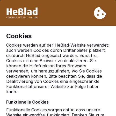
Aufgrund unseres Urlaubs liefern wir von Woche 31 bis
Woche 33 nicht. Bitte berücksichtigen Sie daher längere
Lieferzeiten.
Schon mehr als 30.000 Produkten verkauft
0
Cookies
Cookies werden auf der HeBlad-Website verwendet;
auch werden Cookies durch Drittanbieter platziert,
Geen referenties gevonden in 'grob-wokern'
die durch HeBlad eingesetzt werden. Es ist frei,
Cookies mit dem Browser zu deaktivieren. Sie
können die Hilfefunktion Ihres Browsers
Deutschland
verwenden, um herauszufinden, wo Sie Cookies
Referenties in:
deaktivieren können. Bitte beachten Sie, dass die
Deaktivierung von Cookies eine eingeschränkte
Deutschland
Funktionalität unserer Website zur Folge haben
kann.
Funktionelle Cookies
Funktionelle Cookies sorgen dafür, dass unsere
Website einwandfrei funktioniert. Denken Sie zum