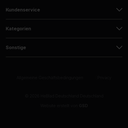
10
Kundenservice
Ich habe vor einigen Jahren die gleiche Platte
gekauft und bin sehr zufrieden mit der
Qualität.
Kategorien
07-05-2026
Sonstige
10
Dirk Zenz
07-05-2026
Allgemeine Geschäftsbedingungen
|
Privacy
10
06-05-2026
© 2026 HeBlad Deutschland Deutschland
Website erstellt von
GSD
10
Der gelieferte Tischkicker schaut sehr gut