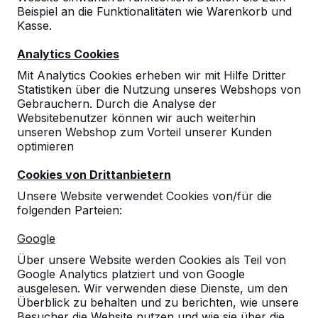
Beispiel an die Funktionalitäten wie Warenkorb und
Kasse.
Analytics Cookies
Mit Analytics Cookies erheben wir mit Hilfe Dritter
10
Statistiken über die Nutzung unseres Webshops von
02-07-2026
Gebrauchern. Durch die Analyse der
Websitebenutzer können wir auch weiterhin
unseren Webshop zum Vorteil unserer Kunden
optimieren
10
Cookies von Drittanbietern
30-06-2026
Unsere Website verwendet Cookies von/für die
folgenden Parteien:
10
Google
Qualitativ sehr hochwertige Spielgeräte.
Über unsere Website werden Cookies als Teil von
Unsere Schüler sind begeistert!
Google Analytics platziert und von Google
30-06-2026
ausgelesen. Wir verwenden diese Dienste, um den
Überblick zu behalten und zu berichten, wie unsere
Besucher die Website nutzen und wie sie über die