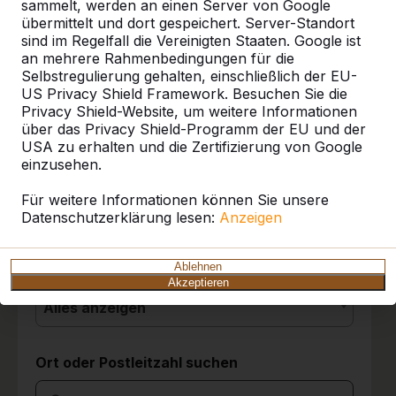
sammelt, werden an einen Server von Google
übermittelt und dort gespeichert. Server-Standort
sind im Regelfall die Vereinigten Staaten. Google ist
10
an mehrere Rahmenbedingungen für die
Referenzen
Selbstregulierung gehalten, einschließlich der EU-
Die Tischgruppen stehen seit drei Tagen und
US Privacy Shield Framework. Besuchen Sie die
sie werden von den Kindern sehr gut
Privacy Shield-Website, um weitere Informationen
angenommen. Wir sind sehr zufrieden mit der
Unsere Produkte finden Sie in ganz Europa
über das Privacy Shield-Programm der EU und der
Entscheidung für die Picknicksets.
und darüber hinaus. Sehen Sie hier, wo Sie
USA zu erhalten und die Zertifizierung von Google
Grundschule Friedrichsthal
03-06-2026
ein HeBlad-Produkt in Ihrer Nähe finden.
einzusehen.
Produkt
Für weitere Informationen können Sie unsere
Datenschutzerklärung lesen:
10
Anzeigen
Alles anzeigen
Wir sind ganz begeistert über die Spielgeräte.
Es ist eine hochwertige Qualität. Die
Kategorie
Ablehnen
Anlieferung war super; der Fahrer hat
Akzeptieren
ausreichend Zeit, die Geräte auf den besten
Alles anzeigen
Standort zu stellen. Die Spielgeräte wurden
bereits sehr gut bespielt. Tolle Produkte und
das Zubehör stellen wir in einer Alubox
Ort oder Postleitzahl suchen
daneben zur Verfügung. So ist ein spontanes
Spiel im Mehrgenerationenpark jederzeit