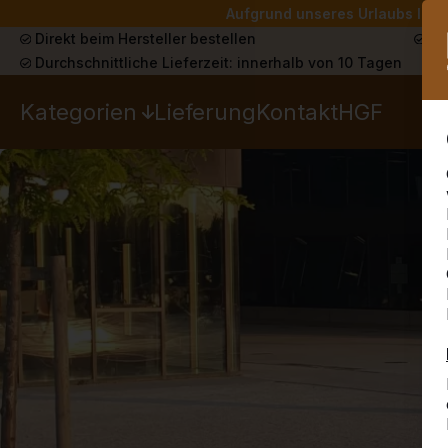
Aufgrund unseres Urlaubs liefe
Direkt beim Hersteller bestellen
Sch
Durchschnittliche Lieferzeit: innerhalb von 10 Tagen
Kategorien
Lieferung
Kontakt
HGF