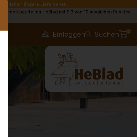
Sie daher längere Lieferzeiten.
s
Kunden beurteilen HeBlad mit 9.3 von 10 möglichen Punkten
0
Einloggen
Suchen