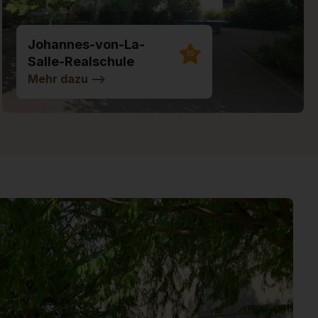
Johannes-von-La-
10
Salle-Realschule
Illertissen
Mehr dazu
-->