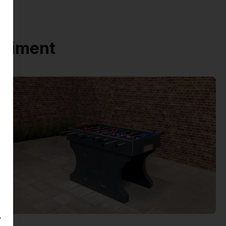
rtiment
y