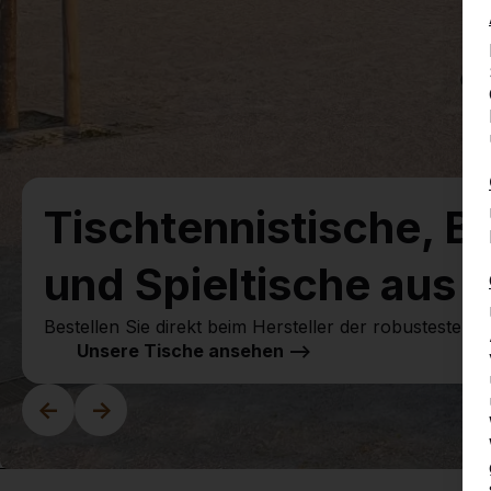
Tischtennistische, B
und Spieltische aus 
Bestellen Sie direkt beim Hersteller der robustesten Sp
Unsere Tische ansehen -->
<-
->