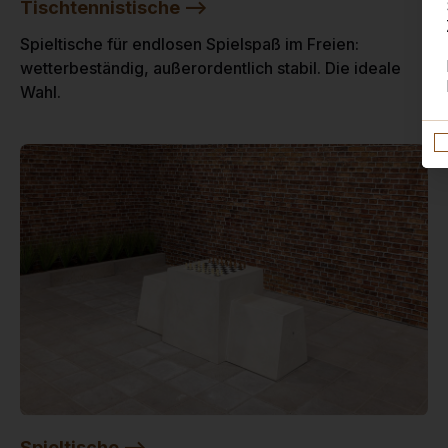
Tischtennistische -->
Spieltische für endlosen Spielspaß im Freien:
wetterbeständig, außerordentlich stabil. Die ideale
Wahl.
Spieltische -->