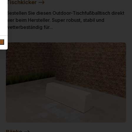
Tischkicker -->
Bestellen Sie diesen Outdoor-Tischfußballtisch direkt
hier beim Hersteller. Super robust, stabil und
wetterbeständig für...
Bänke -->