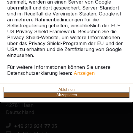
sammelt, werden an einen Server von Google
übermittelt und dort gespeichert. Server-Standort
sind im Regelfall die Vereinigten Staaten. Google ist
an mehrere Rahmenbedingungen für die
Selbstregulierung gehalten, einschließlich der EU-
Zie ook
US Privacy Shield Framework. Besuchen Sie die
Privacy Shield-Website, um weitere Informationen
Kronshagen
Schwentinental
über das Privacy Shield-Programm der EU und der
USA zu erhalten und die Zertifizierung von Google
einzusehen.
Für weitere Informationen können Sie unsere
Datenschutzerklärung lesen:
Anzeigen
Kontakt
Ablehnen
HeBlad Deutschland
Akzeptieren
Diekerstraße 97
42781 Haan
Deutschland
+49 212 934 77 25