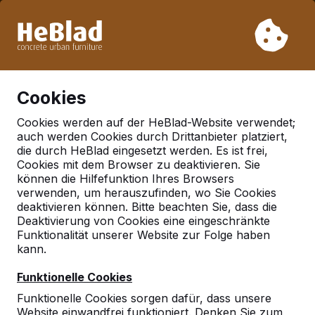
Aufgrund unseres Urlaubs liefern wir von Woche 31 bis
Woche 33 nicht. Bitte berücksichtigen Sie daher längere
Lieferzeiten.
Schon mehr als 30.000 Produkten verkauft
0
Cookies
Cookies werden auf der HeBlad-Website verwendet;
auch werden Cookies durch Drittanbieter platziert,
Deutschland
die durch HeBlad eingesetzt werden. Es ist frei,
Cookies mit dem Browser zu deaktivieren. Sie
Referenties in:
Kiel
können die Hilfefunktion Ihres Browsers
verwenden, um herauszufinden, wo Sie Cookies
deaktivieren können. Bitte beachten Sie, dass die
Deaktivierung von Cookies eine eingeschränkte
Funktionalität unserer Website zur Folge haben
kann.
Funktionelle Cookies
Funktionelle Cookies sorgen dafür, dass unsere
Website einwandfrei funktioniert. Denken Sie zum