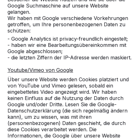
Google Suchmaschine auf unsere Website
gelangen.
Referenzen
Wir haben mit Google verschiedene Vorkehrungen
getroffen, um Ihre personenbezogenen Daten zu
schützen:
Unsere Produkte finden Sie in ganz Europa
- Google Analytics ist privacy-freundlich eingestelt;
und darüber hinaus. Sehen Sie hier, wo Sie
- haben wir eine Bearbeitungsübereinkommen mit
ein HeBlad-Produkt in Ihrer Nähe finden.
Google abgeschlossen;
- die letzten Ziffern der IP-Adresse werden maskiert.
Produkt
Youtube/Vimeo von Google
Alles anzeigen
Über unsere Website werden Cookies platziert und
von YouTube und Vimeo gelesen, sobald ein
Kategorie
eingebettetes Video angezeigt wird. Wir haben
keinen Einfluss auf die Nutzung der Daten durch
Alles anzeigen
Google und/oder Dritte. Lesen Sie die Google-
Datenschutzerklärung (die sich regelmäßig ändern
kann), um zu wissen, was mit ihren
Ort oder Postleitzahl suchen
(personenbezogenen) Daten geschieht, die durch
diese Cookies verarbeitet werden. Die
Informationen, die Google über unsere Website