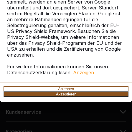
sammelt, werden an einen Server von Google
übermittelt und dort gespeichert. Server-Standort
sind im Regelfall die Vereinigten Staaten. Google ist
Kontakt
an mehrere Rahmenbedingungen für die
Selbstregulierung gehalten, einschließlich der EU-
HeBlad Deutschland
US Privacy Shield Framework. Besuchen Sie die
Diekerstraße 97
Privacy Shield-Website, um weitere Informationen
über das Privacy Shield-Programm der EU und der
42781 Haan
USA zu erhalten und die Zertifizierung von Google
Deutschland
einzusehen.
+49 212 934 77 25
Für weitere Informationen können Sie unsere
Datenschutzerklärung lesen:
info@HeBlad.de
Anzeigen
Ablehnen
Akzeptieren
Kundenservice
Kategorien