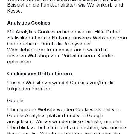
Beispiel an die Funktionalitäten wie Warenkorb und
Kasse.
Analytics Cookies
Mit Analytics Cookies erheben wir mit Hilfe Dritter
Statistiken über die Nutzung unseres Webshops von
Gebrauchern. Durch die Analyse der
Websitebenutzer können wir auch weiterhin
unseren Webshop zum Vorteil unserer Kunden
optimieren
Cookies von Drittanbietern
Unsere Website verwendet Cookies von/für die
folgenden Parteien:
Referenzen
Google
Unsere Produkte finden Sie in ganz Europa
Über unsere Website werden Cookies als Teil von
und darüber hinaus. Sehen Sie hier, wo Sie
Google Analytics platziert und von Google
ein HeBlad-Produkt in Ihrer Nähe finden.
ausgelesen. Wir verwenden diese Dienste, um den
Überblick zu behalten und zu berichten, wie unsere
Produkt
Besucher die Website nutzen und wie sie über die