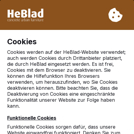
Aufgrund unseres Urlaubs liefern wir von Woche 31 bis
Woche 33 nicht. Bitte berücksichtigen Sie daher längere
Lieferzeiten.
Schon mehr als 30.000 Produkten verkauft
0
Cookies
Cookies werden auf der HeBlad-Website verwendet;
auch werden Cookies durch Drittanbieter platziert,
Deutschland
die durch HeBlad eingesetzt werden. Es ist frei,
Cookies mit dem Browser zu deaktivieren. Sie
Referenties in:
Verl
können die Hilfefunktion Ihres Browsers
verwenden, um herauszufinden, wo Sie Cookies
deaktivieren können. Bitte beachten Sie, dass die
Deaktivierung von Cookies eine eingeschränkte
Geen reviews gevonden voor deze
Funktionalität unserer Website zur Folge haben
locatie.
kann.
Funktionelle Cookies
Funktionelle Cookies sorgen dafür, dass unsere
Website einwandfrei funktioniert. Denken Sie zum