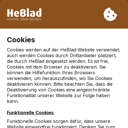
Aufgrund unseres Urlaubs liefern wir von Woche 31 bis
Woche 33 nicht. Bitte berücksichtigen Sie daher längere
Lieferzeiten.
Schon mehr als 30.000 Produkten verkauft
0
Cookies
Cookies werden auf der HeBlad-Website verwendet;
auch werden Cookies durch Drittanbieter platziert,
Deutschland
die durch HeBlad eingesetzt werden. Es ist frei,
Cookies mit dem Browser zu deaktivieren. Sie
Referenties in:
können die Hilfefunktion Ihres Browsers
Saarbrucken
verwenden, um herauszufinden, wo Sie Cookies
deaktivieren können. Bitte beachten Sie, dass die
Deaktivierung von Cookies eine eingeschränkte
Funktionalität unserer Website zur Folge haben
Geen reviews gevonden voor deze
kann.
locatie.
Funktionelle Cookies
Funktionelle Cookies sorgen dafür, dass unsere
Website einwandfrei funktioniert. Denken Sie zum