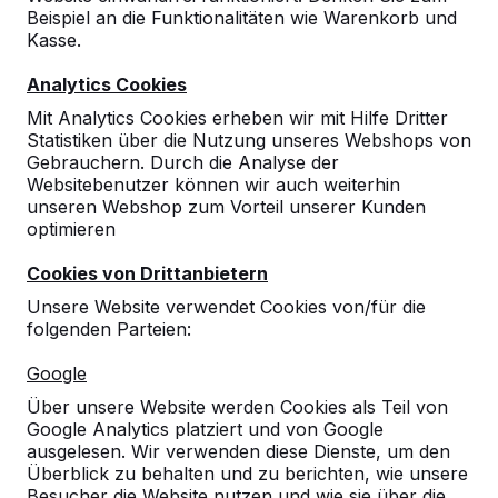
Beispiel an die Funktionalitäten wie Warenkorb und
Kasse.
Analytics Cookies
Mit Analytics Cookies erheben wir mit Hilfe Dritter
Statistiken über die Nutzung unseres Webshops von
Gebrauchern. Durch die Analyse der
Websitebenutzer können wir auch weiterhin
unseren Webshop zum Vorteil unserer Kunden
optimieren
Cookies von Drittanbietern
Unsere Website verwendet Cookies von/für die
folgenden Parteien:
Referenzen
Google
Über unsere Website werden Cookies als Teil von
Unsere Produkte finden Sie in ganz Europa
Google Analytics platziert und von Google
und darüber hinaus. Sehen Sie hier, wo Sie
ausgelesen. Wir verwenden diese Dienste, um den
ein HeBlad-Produkt in Ihrer Nähe finden.
Überblick zu behalten und zu berichten, wie unsere
Besucher die Website nutzen und wie sie über die