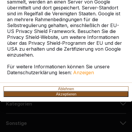
sammelt, werden an einen Server von Google
HeBlad Deutschland
übermittelt und dort gespeichert. Server-Standort
Diekerstraße 97
sind im Regelfall die Vereinigten Staaten. Google ist
42781 Haan
an mehrere Rahmenbedingungen für die
Deutschland
Selbstregulierung gehalten, einschließlich der EU-
US Privacy Shield Framework. Besuchen Sie die
Privacy Shield-Website, um weitere Informationen
+49 212 934 77 25
über das Privacy Shield-Programm der EU und der
info@HeBlad.de
USA zu erhalten und die Zertifizierung von Google
einzusehen.
Für weitere Informationen können Sie unsere
Datenschutzerklärung lesen:
Anzeigen
Kundenservice
Ablehnen
Akzeptieren
Kategorien
Sonstige