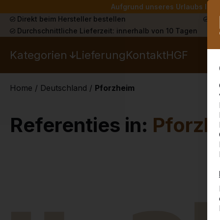
Aufgrund unseres Urlaubs liefe
Direkt beim Hersteller bestellen
Sch
Durchschnittliche Lieferzeit: innerhalb von 10 Tagen
Kategorien
Lieferung
Kontakt
HGF
Home
/
Deutschland
/
Pforzheim
Referenties in:
Pforzh