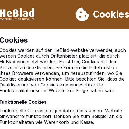
rn wir von Woche 31 bis Woche 33 nicht. Bitte berücksichtigen 
on mehr als 30.000 Produkten verkauft
Cookie
Cookies
Cookies werden auf der HeBlad-Website verwendet; auch
werden Cookies durch Drittanbieter platziert, die durch
HeBlad eingesetzt werden. Es ist frei, Cookies mit dem
Browser zu deaktivieren. Sie können die Hilfefunktion
eim
Ihres Browsers verwenden, um herauszufinden, wo Sie
Cookies deaktivieren können. Bitte beachten Sie, dass die
Deaktivierung von Cookies eine eingeschränkte
Funktionalität unserer Website zur Folge haben kann.
10
Funktionelle Cookies
Dies war die erste Bestellu
Funktionelle Cookies sorgen dafür, dass unsere Website
Firma He Blad.
einwandfrei funktioniert. Denken Sie zum Beispiel an die
Petra Leber vom Freundes
Funktionalitäten wie Warenkorb und Kasse.
Pestalozzischule e. V.