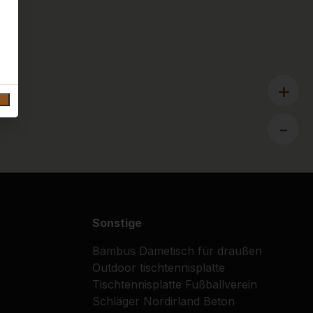
+
-
Sonstige
Bambus
Dametisch für draußen
Outdoor tischtennisplatte
Tischtennisplatte
Fußballverein
Schläger
Nordirland
Beton