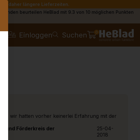
Sie daher längere Lieferzeiten.
s
Kunden beurteilen HeBlad mit 9.3 von 10 möglichen Punkten
0
Einloggen
Suchen
ng - wir hatten vorher keinerlei Erfahrung mit der
- und Förderkreis der
25-04-
2018