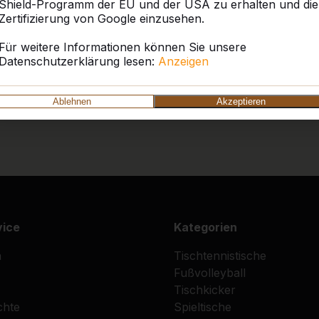
Shield-Programm der EU und der USA zu erhalten und die
Zertifizierung von Google einzusehen.
Für weitere Informationen können Sie unsere
Datenschutzerklärung lesen:
Anzeigen
Ablehnen
Akzeptieren
vice
Kategorien
n
Tischtennistische
Fußvolleyball
Tischkicker
chte
Spieltische