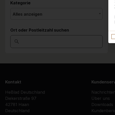
Kategorie
Alles anzeigen
Ort oder Postleitzahl suchen
Kontakt
Kundenser
HeBlad Deutschland
Nachrichte
Diekerstraße 97
Über uns
42781 Haan
Downloads
Deutschland
Kundenberi