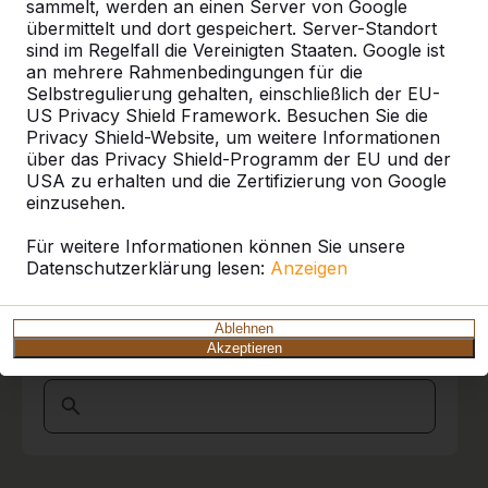
Referenzen
berichten, dass die Hausmeister und die
sammelt, werden an einen Server von Google
Schulleitung begeistert von dem Fahrer
übermittelt und dort gespeichert. Server-Standort
waren, der mit viel Ruhe, Übersicht und
sind im Regelfall die Vereinigten Staaten. Google ist
Unsere Produkte finden Sie in ganz Europa
Souveränität unseren Schulhof befahren hat,
an mehrere Rahmenbedingungen für die
und darüber hinaus. Sehen Sie hier, wo Sie
die Picknickset abgeladen und an Ort und
Selbstregulierung gehalten, einschließlich der EU-
ein HeBlad-Produkt in Ihrer Nähe finden.
Stelle gebracht hat.
US Privacy Shield Framework. Besuchen Sie die
Privacy Shield-Website, um weitere Informationen
Produkt
Wir hatten schon andere Erfahrungen
über das Privacy Shield-Programm der EU und der
machen müssen. Kurz und Gut , wir sind
USA zu erhalten und die Zertifizierung von Google
Alles anzeigen
begeistert und werden sicher
einzusehen.
Wiederholungstäter.
Kategorie
Marion Bleich Schulburo
15-11-2017
Für weitere Informationen können Sie unsere
Datenschutzerklärung lesen:
Anzeigen
Alles anzeigen
10
Ablehnen
Akzeptieren
Ort oder Postleitzahl suchen
Sehr freundlich, souverän und zuverlässig in
jeder Beziehung!
Ein großes Lob an den Fahrer! Sein Können
und seine Gewissenhaftigkeit bei der
Anlieferung haben uns begeistert!
Alles Gute für das gesamte Team!