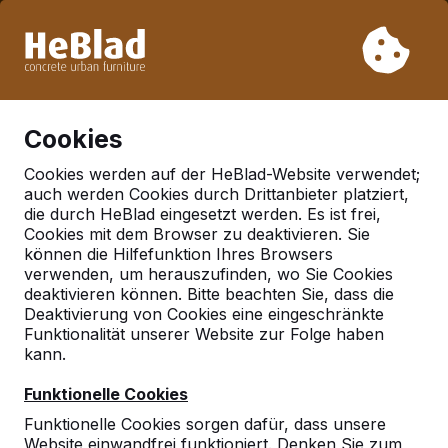
Aufgrund unseres Urlaubs liefern wir von Woche 31 bis
Woche 33 nicht. Bitte berücksichtigen Sie daher längere
Lieferzeiten.
Schon mehr als 30.000 Produkten verkauft
0
Cookies
Cookies werden auf der HeBlad-Website verwendet;
auch werden Cookies durch Drittanbieter platziert,
Deutschland
die durch HeBlad eingesetzt werden. Es ist frei,
Cookies mit dem Browser zu deaktivieren. Sie
Referenties in:
Berlin
können die Hilfefunktion Ihres Browsers
verwenden, um herauszufinden, wo Sie Cookies
deaktivieren können. Bitte beachten Sie, dass die
Deaktivierung von Cookies eine eingeschränkte
Funktionalität unserer Website zur Folge haben
kann.
Funktionelle Cookies
Funktionelle Cookies sorgen dafür, dass unsere
Website einwandfrei funktioniert. Denken Sie zum