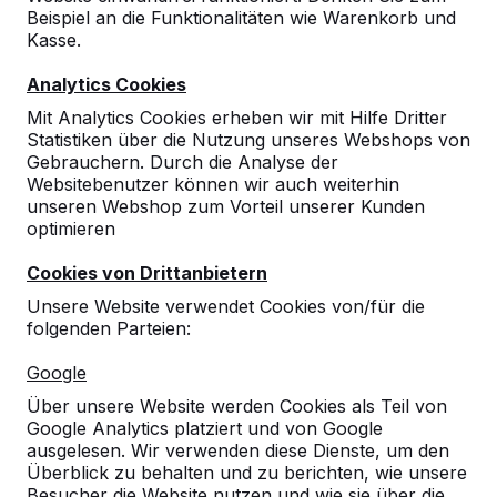
Beispiel an die Funktionalitäten wie Warenkorb und
10
Kasse.
10-09-2024
Analytics Cookies
Mit Analytics Cookies erheben wir mit Hilfe Dritter
Statistiken über die Nutzung unseres Webshops von
10
Gebrauchern. Durch die Analyse der
Websitebenutzer können wir auch weiterhin
Sportservice Berlin
26-10-2023
unseren Webshop zum Vorteil unserer Kunden
optimieren
Cookies von Drittanbietern
10
Unsere Website verwendet Cookies von/für die
Picknickelemente in sehr schönem Design
folgenden Parteien:
und super Qualität.
Ein herzliches Dankeschön an den Fahrer,
Google
der unseren Hausmeister tatkräftig bei der
Aufstellung und Anordnung der Einheiten
Über unsere Website werden Cookies als Teil von
unterstützt hat.
Google Analytics platziert und von Google
17-03-2020
ausgelesen. Wir verwenden diese Dienste, um den
Überblick zu behalten und zu berichten, wie unsere
Besucher die Website nutzen und wie sie über die