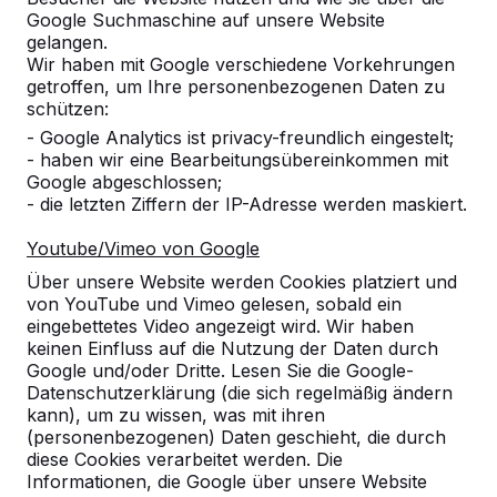
Google Suchmaschine auf unsere Website
10
gelangen.
Wir haben mit Google verschiedene Vorkehrungen
Die Produkte sind bequem, langlebig und
getroffen, um Ihre personenbezogenen Daten zu
pflegeleicht.
schützen:
20-04-2018
- Google Analytics ist privacy-freundlich eingestelt;
- haben wir eine Bearbeitungsübereinkommen mit
Google abgeschlossen;
10
- die letzten Ziffern der IP-Adresse werden maskiert.
wir, die Schulleitung, eigentlich das gesamte
Youtube/Vimeo von Google
Kollegium des OSZ Körperpflege möchten uns
bei Ihnen für die reibungslose Bearbeitung,
Über unsere Website werden Cookies platziert und
Abwicklung und Lieferung der Picknicksets
von YouTube und Vimeo gelesen, sobald ein
bedanken.
eingebettetes Video angezeigt wird. Wir haben
keinen Einfluss auf die Nutzung der Daten durch
Unsere Schüler sind begeistert und bedauern
Google und/oder Dritte. Lesen Sie die Google-
dass das Wetter in Berlin zur Zeit nicht zum
Datenschutzerklärung (die sich regelmäßig ändern
Verweilen einlädt. Sobald es die Witterung
kann), um zu wissen, was mit ihren
zulässt werden wir Ihnen Bilder senden.
(personenbezogenen) Daten geschieht, die durch
diese Cookies verarbeitet werden. Die
Außerdem möchten wir Ihnen noch
Informationen, die Google über unsere Website