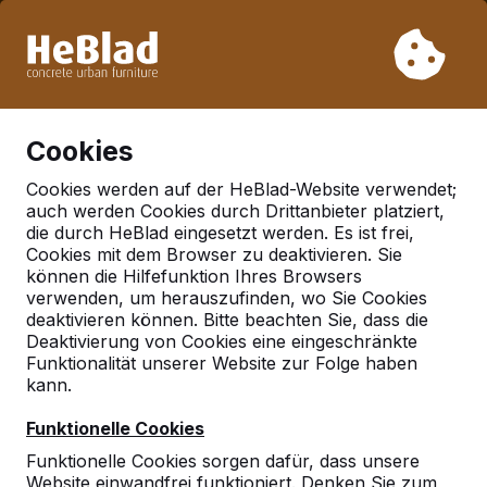
Aufgrund unseres Urlaubs liefern wir von Woche 31 bis
Woche 33 nicht. Bitte berücksichtigen Sie daher längere
Lieferzeiten.
Schon mehr als 30.000 Produkten verkauft
0
Cookies
Cookies werden auf der HeBlad-Website verwendet;
auch werden Cookies durch Drittanbieter platziert,
Deutschland
die durch HeBlad eingesetzt werden. Es ist frei,
Cookies mit dem Browser zu deaktivieren. Sie
Referenties in:
Sorup
können die Hilfefunktion Ihres Browsers
verwenden, um herauszufinden, wo Sie Cookies
deaktivieren können. Bitte beachten Sie, dass die
Deaktivierung von Cookies eine eingeschränkte
Geen reviews gevonden voor deze
Funktionalität unserer Website zur Folge haben
locatie.
kann.
Funktionelle Cookies
Funktionelle Cookies sorgen dafür, dass unsere
Website einwandfrei funktioniert. Denken Sie zum