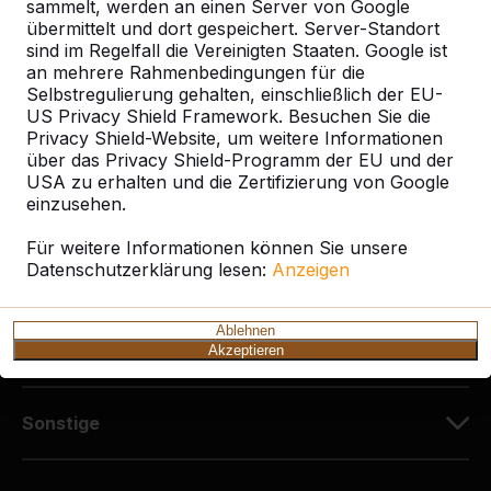
Diekerstraße 97
sammelt, werden an einen Server von Google
42781 Haan
übermittelt und dort gespeichert. Server-Standort
sind im Regelfall die Vereinigten Staaten. Google ist
Deutschland
an mehrere Rahmenbedingungen für die
Selbstregulierung gehalten, einschließlich der EU-
+49 212 934 77 25
US Privacy Shield Framework. Besuchen Sie die
info@HeBlad.de
Privacy Shield-Website, um weitere Informationen
über das Privacy Shield-Programm der EU und der
USA zu erhalten und die Zertifizierung von Google
einzusehen.
Für weitere Informationen können Sie unsere
Datenschutzerklärung lesen:
Anzeigen
Kundenservice
Ablehnen
Kategorien
Akzeptieren
Sonstige