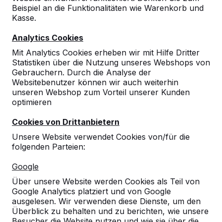
Beispiel an die Funktionalitäten wie Warenkorb und
Kasse.
Analytics Cookies
Mit Analytics Cookies erheben wir mit Hilfe Dritter
Statistiken über die Nutzung unseres Webshops von
Gebrauchern. Durch die Analyse der
Websitebenutzer können wir auch weiterhin
unseren Webshop zum Vorteil unserer Kunden
optimieren
Cookies von Drittanbietern
Unsere Website verwendet Cookies von/für die
folgenden Parteien:
Referenzen
Google
Unsere Produkte finden Sie in ganz Europa
Über unsere Website werden Cookies als Teil von
und darüber hinaus. Sehen Sie hier, wo Sie
Google Analytics platziert und von Google
ein HeBlad-Produkt in Ihrer Nähe finden.
ausgelesen. Wir verwenden diese Dienste, um den
Überblick zu behalten und zu berichten, wie unsere
Produkt
Besucher die Website nutzen und wie sie über die