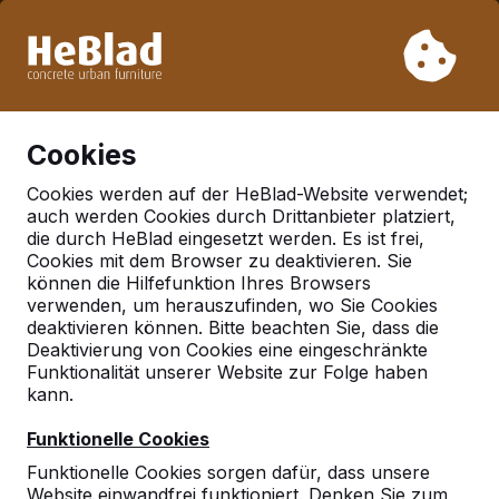
Aufgrund unseres Urlaubs liefern wir von Woche 31 bis
Woche 33 nicht. Bitte berücksichtigen Sie daher längere
Lieferzeiten.
Schon mehr als 30.000 Produkten verkauft
0
Cookies
Cookies werden auf der HeBlad-Website verwendet;
auch werden Cookies durch Drittanbieter platziert,
Deutschland
die durch HeBlad eingesetzt werden. Es ist frei,
Cookies mit dem Browser zu deaktivieren. Sie
Referenties in:
Gerolstein
können die Hilfefunktion Ihres Browsers
verwenden, um herauszufinden, wo Sie Cookies
deaktivieren können. Bitte beachten Sie, dass die
Deaktivierung von Cookies eine eingeschränkte
Geen reviews gevonden voor deze
Funktionalität unserer Website zur Folge haben
locatie.
kann.
Funktionelle Cookies
Funktionelle Cookies sorgen dafür, dass unsere
Website einwandfrei funktioniert. Denken Sie zum