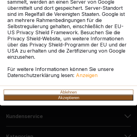
sammelt, werden an einen Server von Google
übermittelt und dort gespeichert. Server-Standort
sind im Regelfall die Vereinigten Staaten. Google ist
Kontakt
an mehrere Rahmenbedingungen für die
Selbstregulierung gehalten, einschließlich der EU-
HeBlad Deutschland
US Privacy Shield Framework. Besuchen Sie die
Diekerstraße 97
Privacy Shield-Website, um weitere Informationen
über das Privacy Shield-Programm der EU und der
42781 Haan
USA zu erhalten und die Zertifizierung von Google
Deutschland
einzusehen.
+49 212 934 77 25
Für weitere Informationen können Sie unsere
Datenschutzerklärung lesen:
info@HeBlad.de
Anzeigen
Ablehnen
Akzeptieren
Kundenservice
Kategorien