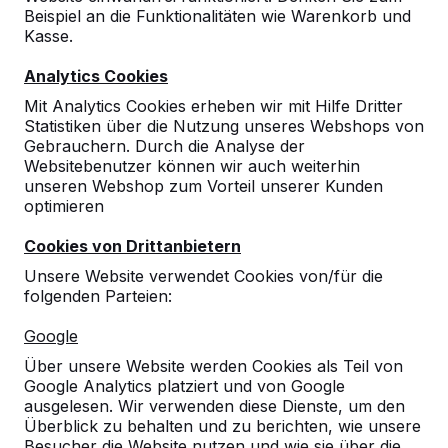
Beispiel an die Funktionalitäten wie Warenkorb und
Kasse.
Analytics Cookies
Mit Analytics Cookies erheben wir mit Hilfe Dritter
Statistiken über die Nutzung unseres Webshops von
Gebrauchern. Durch die Analyse der
Websitebenutzer können wir auch weiterhin
unseren Webshop zum Vorteil unserer Kunden
optimieren
Cookies von Drittanbietern
Unsere Website verwendet Cookies von/für die
folgenden Parteien:
Referenzen
Google
Unsere Produkte finden Sie in ganz Europa
Über unsere Website werden Cookies als Teil von
und darüber hinaus. Sehen Sie hier, wo Sie
Google Analytics platziert und von Google
ein HeBlad-Produkt in Ihrer Nähe finden.
ausgelesen. Wir verwenden diese Dienste, um den
Überblick zu behalten und zu berichten, wie unsere
Produkt
Besucher die Website nutzen und wie sie über die