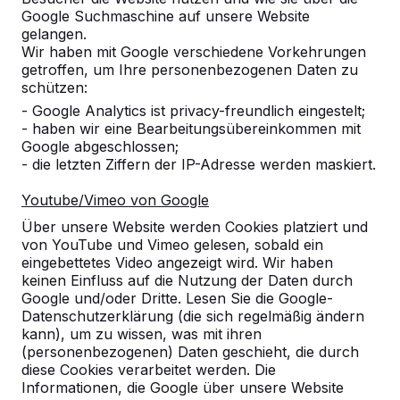
Google Suchmaschine auf unsere Website
gelangen.
Wir haben mit Google verschiedene Vorkehrungen
getroffen, um Ihre personenbezogenen Daten zu
schützen:
- Google Analytics ist privacy-freundlich eingestelt;
- haben wir eine Bearbeitungsübereinkommen mit
Google abgeschlossen;
- die letzten Ziffern der IP-Adresse werden maskiert.
Youtube/Vimeo von Google
Über unsere Website werden Cookies platziert und
von YouTube und Vimeo gelesen, sobald ein
Referenzen
eingebettetes Video angezeigt wird. Wir haben
keinen Einfluss auf die Nutzung der Daten durch
Google und/oder Dritte. Lesen Sie die Google-
Unsere Produkte finden Sie in ganz Europa
Datenschutzerklärung (die sich regelmäßig ändern
und darüber hinaus. Sehen Sie hier, wo Sie
kann), um zu wissen, was mit ihren
ein HeBlad-Produkt in Ihrer Nähe finden.
(personenbezogenen) Daten geschieht, die durch
diese Cookies verarbeitet werden. Die
Produkt
Informationen, die Google über unsere Website