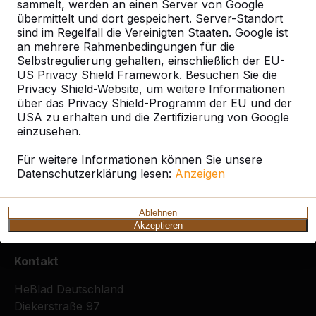
sammelt, werden an einen Server von Google
Alles anzeigen
übermittelt und dort gespeichert. Server-Standort
sind im Regelfall die Vereinigten Staaten. Google ist
Kategorie
an mehrere Rahmenbedingungen für die
Selbstregulierung gehalten, einschließlich der EU-
US Privacy Shield Framework. Besuchen Sie die
Alles anzeigen
Privacy Shield-Website, um weitere Informationen
über das Privacy Shield-Programm der EU und der
USA zu erhalten und die Zertifizierung von Google
Ort oder Postleitzahl suchen
einzusehen.
Für weitere Informationen können Sie unsere
Datenschutzerklärung lesen:
Anzeigen
Ablehnen
Akzeptieren
Kontakt
HeBlad Deutschland
Diekerstraße 97