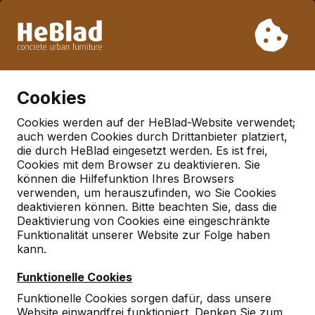
Aufgrund unseres Urlaubs liefern wir von Woche 31 bis
Woche 33 nicht. Bitte berücksichtigen Sie daher längere
Lieferzeiten.
Schon mehr als 30.000 Produkten verkauft
0
Cookies
Cookies werden auf der HeBlad-Website verwendet;
auch werden Cookies durch Drittanbieter platziert,
Deutschland
die durch HeBlad eingesetzt werden. Es ist frei,
Cookies mit dem Browser zu deaktivieren. Sie
Referenties in:
Velbert
können die Hilfefunktion Ihres Browsers
verwenden, um herauszufinden, wo Sie Cookies
deaktivieren können. Bitte beachten Sie, dass die
Deaktivierung von Cookies eine eingeschränkte
Funktionalität unserer Website zur Folge haben
kann.
Funktionelle Cookies
Funktionelle Cookies sorgen dafür, dass unsere
Website einwandfrei funktioniert. Denken Sie zum