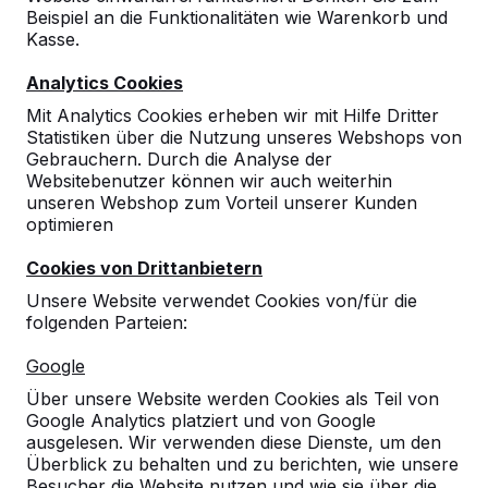
Beispiel an die Funktionalitäten wie Warenkorb und
10
Kasse.
Die Kinder unserer Betreuungsgruppe
Analytics Cookies
nehmen das neue Sportangebot der
Tischtennisplatz mit Begeisterung an!!
Mit Analytics Cookies erheben wir mit Hilfe Dritter
:-)
Statistiken über die Nutzung unseres Webshops von
23-03-2017
Gebrauchern. Durch die Analyse der
Websitebenutzer können wir auch weiterhin
unseren Webshop zum Vorteil unserer Kunden
optimieren
10
Cookies von Drittanbietern
Das Produkt ist kinderfreundlich, ohne Ecken
und Kanten und sehr stabil.
Unsere Website verwendet Cookies von/für die
Doris Börner
20-06-2016
folgenden Parteien:
Google
Über unsere Website werden Cookies als Teil von
Google Analytics platziert und von Google
ausgelesen. Wir verwenden diese Dienste, um den
Überblick zu behalten und zu berichten, wie unsere
Besucher die Website nutzen und wie sie über die