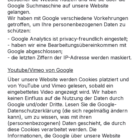
Google Suchmaschine auf unsere Website
gelangen.
Wir haben mit Google verschiedene Vorkehrungen
getroffen, um Ihre personenbezogenen Daten zu
schützen:
- Google Analytics ist privacy-freundlich eingestelt;
Referenzen
- haben wir eine Bearbeitungsübereinkommen mit
Google abgeschlossen;
Unsere Produkte finden Sie in ganz Europa
- die letzten Ziffern der IP-Adresse werden maskiert.
und darüber hinaus. Sehen Sie hier, wo Sie
ein HeBlad-Produkt in Ihrer Nähe finden.
Youtube/Vimeo von Google
Über unsere Website werden Cookies platziert und
Produkt
von YouTube und Vimeo gelesen, sobald ein
eingebettetes Video angezeigt wird. Wir haben
Alles anzeigen
keinen Einfluss auf die Nutzung der Daten durch
Google und/oder Dritte. Lesen Sie die Google-
Kategorie
Datenschutzerklärung (die sich regelmäßig ändern
kann), um zu wissen, was mit ihren
(personenbezogenen) Daten geschieht, die durch
Alles anzeigen
diese Cookies verarbeitet werden. Die
Informationen, die Google über unsere Website