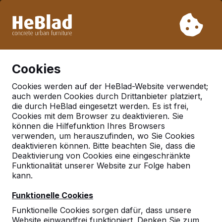
Aufgrund unseres Urlaubs liefern wir von Woche 31 bis
Woche 33 nicht. Bitte berücksichtigen Sie daher längere
Lieferzeiten.
Schon mehr als 30.000 Produkten verkauft
0
Cookies
Cookies werden auf der HeBlad-Website verwendet;
auch werden Cookies durch Drittanbieter platziert,
Deutschland
die durch HeBlad eingesetzt werden. Es ist frei,
Cookies mit dem Browser zu deaktivieren. Sie
Referenties in:
Freiburg
können die Hilfefunktion Ihres Browsers
im breisgau
verwenden, um herauszufinden, wo Sie Cookies
deaktivieren können. Bitte beachten Sie, dass die
Deaktivierung von Cookies eine eingeschränkte
Funktionalität unserer Website zur Folge haben
kann.
Funktionelle Cookies
Funktionelle Cookies sorgen dafür, dass unsere
Website einwandfrei funktioniert. Denken Sie zum