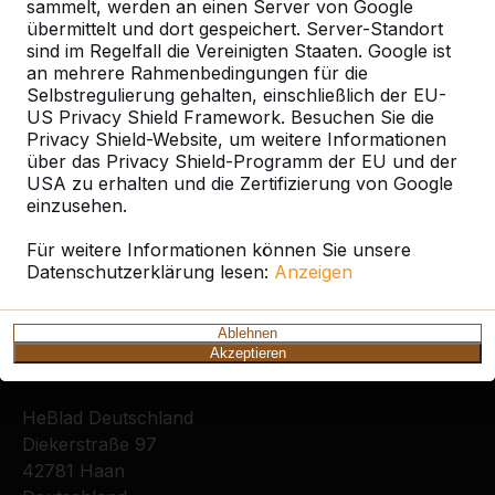
sammelt, werden an einen Server von Google
Ort oder Postleitzahl suchen
übermittelt und dort gespeichert. Server-Standort
sind im Regelfall die Vereinigten Staaten. Google ist
an mehrere Rahmenbedingungen für die
Selbstregulierung gehalten, einschließlich der EU-
US Privacy Shield Framework. Besuchen Sie die
Privacy Shield-Website, um weitere Informationen
über das Privacy Shield-Programm der EU und der
USA zu erhalten und die Zertifizierung von Google
Zie ook
einzusehen.
Freiburg
Freiburg i. Br.
Merzhausen
Für weitere Informationen können Sie unsere
Datenschutzerklärung lesen:
Anzeigen
Ablehnen
Akzeptieren
Kontakt
HeBlad Deutschland
Diekerstraße 97
42781 Haan