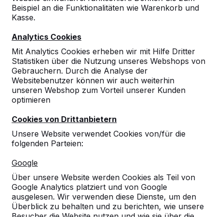
Beispiel an die Funktionalitäten wie Warenkorb und
Kasse.
9
Analytics Cookies
Es war die erste Bestellung, und wir sind sehr
Mit Analytics Cookies erheben wir mit Hilfe Dritter
zufrieden mit der Abwicklung
Statistiken über die Nutzung unseres Webshops von
06-05-2025
Gebrauchern. Durch die Analyse der
Websitebenutzer können wir auch weiterhin
unseren Webshop zum Vorteil unserer Kunden
optimieren
Cookies von Drittanbietern
Unsere Website verwendet Cookies von/für die
folgenden Parteien:
Google
Über unsere Website werden Cookies als Teil von
Google Analytics platziert und von Google
ausgelesen. Wir verwenden diese Dienste, um den
Überblick zu behalten und zu berichten, wie unsere
Besucher die Website nutzen und wie sie über die