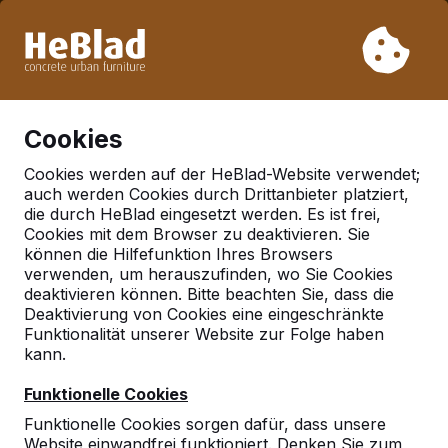
Aufgrund unseres Urlaubs liefern wir von Woche 31 bis
Woche 33 nicht. Bitte berücksichtigen Sie daher längere
Lieferzeiten.
Schon mehr als 30.000 Produkten verkauft
0
Cookies
Cookies werden auf der HeBlad-Website verwendet;
auch werden Cookies durch Drittanbieter platziert,
Deutschland
die durch HeBlad eingesetzt werden. Es ist frei,
Cookies mit dem Browser zu deaktivieren. Sie
Referenties in:
Hude
können die Hilfefunktion Ihres Browsers
verwenden, um herauszufinden, wo Sie Cookies
deaktivieren können. Bitte beachten Sie, dass die
Deaktivierung von Cookies eine eingeschränkte
Geen reviews gevonden voor deze
Funktionalität unserer Website zur Folge haben
locatie.
kann.
Funktionelle Cookies
Funktionelle Cookies sorgen dafür, dass unsere
Website einwandfrei funktioniert. Denken Sie zum