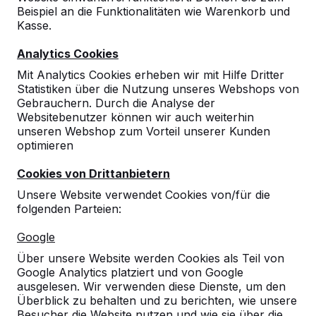
Beispiel an die Funktionalitäten wie Warenkorb und
Kasse.
Analytics Cookies
Mit Analytics Cookies erheben wir mit Hilfe Dritter
Statistiken über die Nutzung unseres Webshops von
Gebrauchern. Durch die Analyse der
Websitebenutzer können wir auch weiterhin
unseren Webshop zum Vorteil unserer Kunden
optimieren
Cookies von Drittanbietern
Unsere Website verwendet Cookies von/für die
folgenden Parteien:
Referenzen
Google
Unsere Produkte finden Sie in ganz Europa
Über unsere Website werden Cookies als Teil von
und darüber hinaus. Sehen Sie hier, wo Sie
Google Analytics platziert und von Google
ein HeBlad-Produkt in Ihrer Nähe finden.
ausgelesen. Wir verwenden diese Dienste, um den
Überblick zu behalten und zu berichten, wie unsere
Produkt
Besucher die Website nutzen und wie sie über die