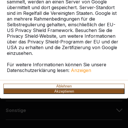
Diekerstraße 97
sammelt, werden an einen Server von Google
42781 Haan
übermittelt und dort gespeichert. Server-Standort
sind im Regelfall die Vereinigten Staaten. Google ist
Deutschland
an mehrere Rahmenbedingungen für die
Selbstregulierung gehalten, einschließlich der EU-
+49 212 934 77 25
US Privacy Shield Framework. Besuchen Sie die
info@HeBlad.de
Privacy Shield-Website, um weitere Informationen
über das Privacy Shield-Programm der EU und der
USA zu erhalten und die Zertifizierung von Google
einzusehen.
Für weitere Informationen können Sie unsere
Datenschutzerklärung lesen:
Anzeigen
Kundenservice
Ablehnen
Kategorien
Akzeptieren
Sonstige