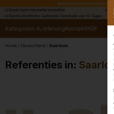
Aufgrund unseres Urlaubs liefe
Direkt beim Hersteller bestellen
Sch
Durchschnittliche Lieferzeit: innerhalb von 10 Tagen
Kategorien
Lieferung
Kontakt
HGF
Home
/
Deutschland
/
Saarlouis
Referenties in:
Saarlo