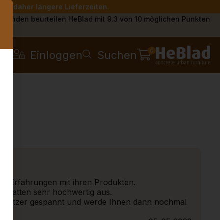
Sie daher längere Lieferzeiten.
s
Kunden beurteilen HeBlad mit 9.3 von 10 möglichen Punkten
0
Einloggen
Suchen
ne Erfahrungen mit ihren Produkten.
T-Platten sehr hochwertig aus.
er Nutzer gespannt und werde Ihnen dann nochmal