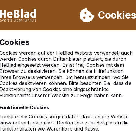
rn wir von Woche 31 bis Woche 33 nicht. Bitte berücksichtigen 
on mehr als 30.000 Produkten verkauft
Cookie
Cookies
Cookies werden auf der HeBlad-Website verwendet; auch
werden Cookies durch Drittanbieter platziert, die durch
HeBlad eingesetzt werden. Es ist frei, Cookies mit dem
Browser zu deaktivieren. Sie können die Hilfefunktion
uis
Ihres Browsers verwenden, um herauszufinden, wo Sie
Cookies deaktivieren können. Bitte beachten Sie, dass die
Deaktivierung von Cookies eine eingeschränkte
Funktionalität unserer Website zur Folge haben kann.
10
Funktionelle Cookies
Bisher haben wir noch kei
Funktionelle Cookies sorgen dafür, dass unsere Website
Von der Optik sehen die T
einwandfrei funktioniert. Denken Sie zum Beispiel an die
Bin auf die Beurteilung d
Funktionalitäten wie Warenkorb und Kasse.
Rückmeldung geben.