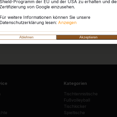
Shield-Programm der EU und der USA zu erhalten und die
Zertifizierung von Google einzusehen.
Für weitere Informationen können Sie unsere
Datenschutzerklärung lesen:
Anzeigen
Ablehnen
Akzeptieren
vice
Kategorien
n
Tischtennistische
Fußvolleyball
Tischkicker
chte
Spieltische