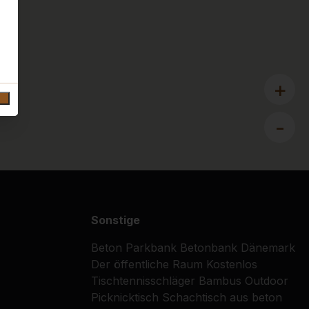
+
-
Sonstige
Beton Parkbank
Betonbank
Dänemark
Der öffentliche Raum
Kostenlos
Tischtennisschläger
Bambus
Outdoor
Picknicktisch
Schachtisch aus beton