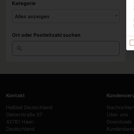
Kategorie
Alles anzeigen
Ort oder Postleitzahl suchen
Kontakt
Kundenser
HeBlad Deutschland
Nachrichte
Diekerstraße 97
Über uns
42781 Haan
Downloads
Deutschland
Kundenberi