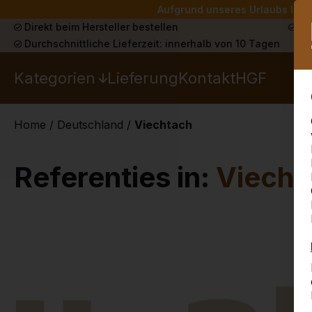
Aufgrund unseres Urlaubs liefe
Direkt beim Hersteller bestellen
Sch
Durchschnittliche Lieferzeit: innerhalb von 10 Tagen
Kategorien
Lieferung
Kontakt
HGF
Home
/
Deutschland
/
Viechtach
Referenties in:
Viecht