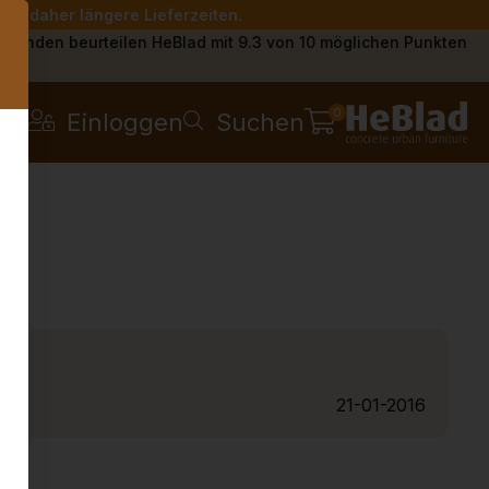
Sie daher längere Lieferzeiten.
s
Kunden beurteilen HeBlad mit 9.3 von 10 möglichen Punkten
0
Einloggen
Suchen
21-01-2016