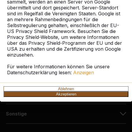
Diekerstraße 97
sammelt, werden an einen Server von Google
42781 Haan
übermittelt und dort gespeichert. Server-Standort
sind im Regelfall die Vereinigten Staaten. Google ist
Deutschland
an mehrere Rahmenbedingungen für die
Selbstregulierung gehalten, einschließlich der EU-
+49 212 934 77 25
US Privacy Shield Framework. Besuchen Sie die
info@HeBlad.de
Privacy Shield-Website, um weitere Informationen
über das Privacy Shield-Programm der EU und der
USA zu erhalten und die Zertifizierung von Google
einzusehen.
Für weitere Informationen können Sie unsere
Datenschutzerklärung lesen:
Anzeigen
Kundenservice
Ablehnen
Kategorien
Akzeptieren
Sonstige