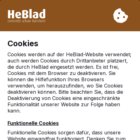
Aufgrund unseres Urlaubs liefern wir von Woche 31 bis
Woche 33 nicht. Bitte berücksichtigen Sie daher längere
Lieferzeiten.
Schon mehr als 30.000 Produkten verkauft
0
Cookies
Cookies werden auf der HeBlad-Website verwendet;
auch werden Cookies durch Drittanbieter platziert,
Deutschland
die durch HeBlad eingesetzt werden. Es ist frei,
Cookies mit dem Browser zu deaktivieren. Sie
Referenties in:
Oebisfelde
können die Hilfefunktion Ihres Browsers
verwenden, um herauszufinden, wo Sie Cookies
deaktivieren können. Bitte beachten Sie, dass die
Deaktivierung von Cookies eine eingeschränkte
Geen reviews gevonden voor deze
Funktionalität unserer Website zur Folge haben
locatie.
kann.
Funktionelle Cookies
Funktionelle Cookies sorgen dafür, dass unsere
Website einwandfrei funktioniert. Denken Sie zum