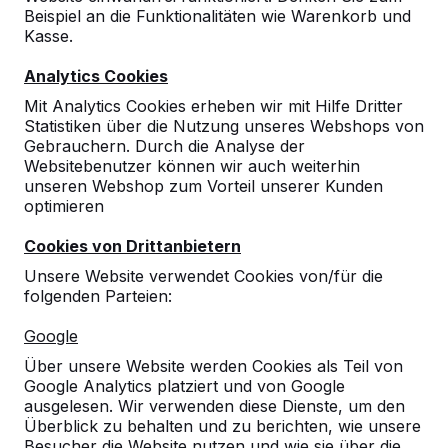
Beispiel an die Funktionalitäten wie Warenkorb und
Kasse.
Analytics Cookies
Mit Analytics Cookies erheben wir mit Hilfe Dritter
Statistiken über die Nutzung unseres Webshops von
Gebrauchern. Durch die Analyse der
Websitebenutzer können wir auch weiterhin
unseren Webshop zum Vorteil unserer Kunden
optimieren
Cookies von Drittanbietern
Unsere Website verwendet Cookies von/für die
folgenden Parteien:
Referenzen
Google
Unsere Produkte finden Sie in ganz Europa
Über unsere Website werden Cookies als Teil von
und darüber hinaus. Sehen Sie hier, wo Sie
Google Analytics platziert und von Google
ein HeBlad-Produkt in Ihrer Nähe finden.
ausgelesen. Wir verwenden diese Dienste, um den
Überblick zu behalten und zu berichten, wie unsere
Produkt
Besucher die Website nutzen und wie sie über die