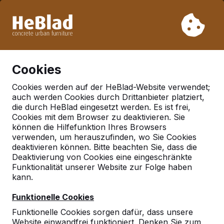
Aufgrund unseres Urlaubs liefern wir von Woche 31 bis
Woche 33 nicht. Bitte berücksichtigen Sie daher längere
Lieferzeiten.
Schon mehr als 30.000 Produkten verkauft
0
Cookies
Cookies werden auf der HeBlad-Website verwendet;
auch werden Cookies durch Drittanbieter platziert,
Deutschland
die durch HeBlad eingesetzt werden. Es ist frei,
Cookies mit dem Browser zu deaktivieren. Sie
Referenties in:
Darmstadt
können die Hilfefunktion Ihres Browsers
verwenden, um herauszufinden, wo Sie Cookies
deaktivieren können. Bitte beachten Sie, dass die
Deaktivierung von Cookies eine eingeschränkte
Funktionalität unserer Website zur Folge haben
kann.
Funktionelle Cookies
Funktionelle Cookies sorgen dafür, dass unsere
Website einwandfrei funktioniert. Denken Sie zum