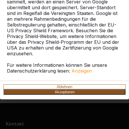
sammelt, werden an einen Server von Google
übermittelt und dort gespeichert. Server-Standort
Produkt
sind im Regelfall die Vereinigten Staaten. Google ist
an mehrere Rahmenbedingungen für die
Alles anzeigen
Selbstregulierung gehalten, einschließlich der EU-
US Privacy Shield Framework. Besuchen Sie die
Kategorie
Privacy Shield-Website, um weitere Informationen
über das Privacy Shield-Programm der EU und der
USA zu erhalten und die Zertifizierung von Google
Alles anzeigen
einzusehen.
Für weitere Informationen können Sie unsere
Ort oder Postleitzahl suchen
Datenschutzerklärung lesen:
Anzeigen
Ablehnen
Akzeptieren
Kontakt