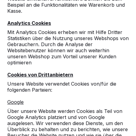
Beispiel an die Funktionalitäten wie Warenkorb und
10
Kasse.
Hervorragende Qualität, die unsere
Analytics Cookies
Erwartungen sogar noch übertrifft; ein
Schmuckstück auf unserem Schulhof.
Mit Analytics Cookies erheben wir mit Hilfe Dritter
Petra Wirth
04-09-2017
Statistiken über die Nutzung unseres Webshops von
Gebrauchern. Durch die Analyse der
Websitebenutzer können wir auch weiterhin
unseren Webshop zum Vorteil unserer Kunden
10
optimieren
Erste Information bei der Fachmesse
Cookies von Drittanbietern
"didacta"
Gute Rückmeldungen von Schulen, die
Unsere Website verwendet Cookies von/für die
bereits Ihre Produkte haben
folgenden Parteien:
In den ersten Tagen bereits hohe Akzeptanz
Ihrer Produkte durch die Schüler
Google
Dr. Manfred Göbel, Schulleiter
23-03-2017
Über unsere Website werden Cookies als Teil von
Google Analytics platziert und von Google
ausgelesen. Wir verwenden diese Dienste, um den
Überblick zu behalten und zu berichten, wie unsere
Besucher die Website nutzen und wie sie über die