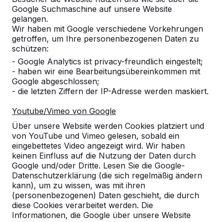
Google Suchmaschine auf unsere Website
gelangen.
Wir haben mit Google verschiedene Vorkehrungen
getroffen, um Ihre personenbezogenen Daten zu
schützen:
- Google Analytics ist privacy-freundlich eingestelt;
- haben wir eine Bearbeitungsübereinkommen mit
Google abgeschlossen;
- die letzten Ziffern der IP-Adresse werden maskiert.
Youtube/Vimeo von Google
Über unsere Website werden Cookies platziert und
von YouTube und Vimeo gelesen, sobald ein
eingebettetes Video angezeigt wird. Wir haben
keinen Einfluss auf die Nutzung der Daten durch
Google und/oder Dritte. Lesen Sie die Google-
Referenzen
Datenschutzerklärung (die sich regelmäßig ändern
kann), um zu wissen, was mit ihren
(personenbezogenen) Daten geschieht, die durch
Unsere Produkte finden Sie in ganz Europa
diese Cookies verarbeitet werden. Die
und darüber hinaus. Sehen Sie hier, wo Sie
Informationen, die Google über unsere Website
ein HeBlad-Produkt in Ihrer Nähe finden.