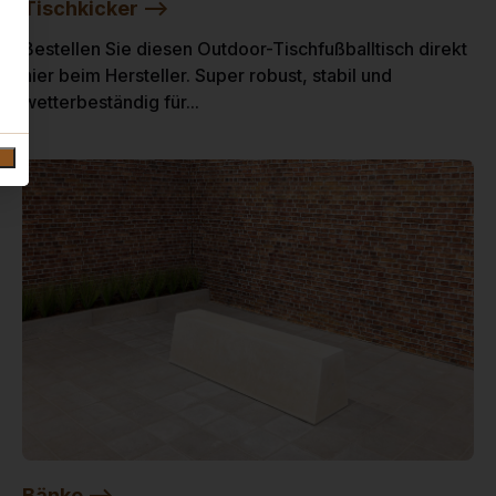
Tischkicker -->
Bestellen Sie diesen Outdoor-Tischfußballtisch direkt
hier beim Hersteller. Super robust, stabil und
wetterbeständig für...
Bänke -->