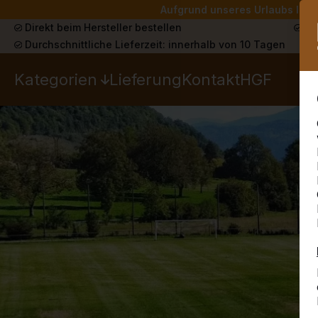
Aufgrund unseres Urlaubs liefe
Direkt beim Hersteller bestellen
Sch
Durchschnittliche Lieferzeit: innerhalb von 10 Tagen
Kategorien
Lieferung
Kontakt
HGF