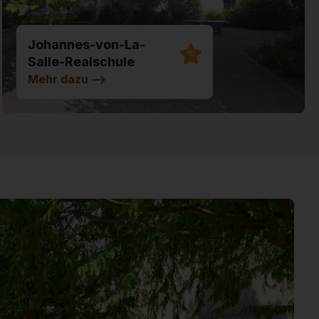
Johannes-von-La-
10
Salle-Realschule
Illertissen
Mehr dazu
-->