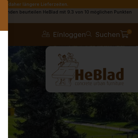
Sie daher längere Lieferzeiten.
s
Kunden beurteilen HeBlad mit 9.3 von 10 möglichen Punkten
0
Einloggen
Suchen