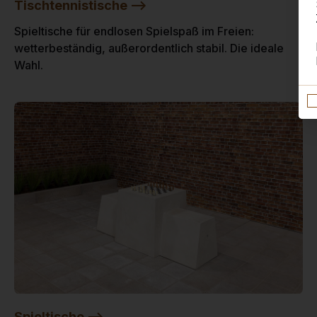
Tischtennistische -->
Spieltische für endlosen Spielspaß im Freien:
wetterbeständig, außerordentlich stabil. Die ideale
Wahl.
Spieltische -->