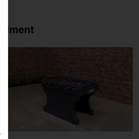
rtiment
y