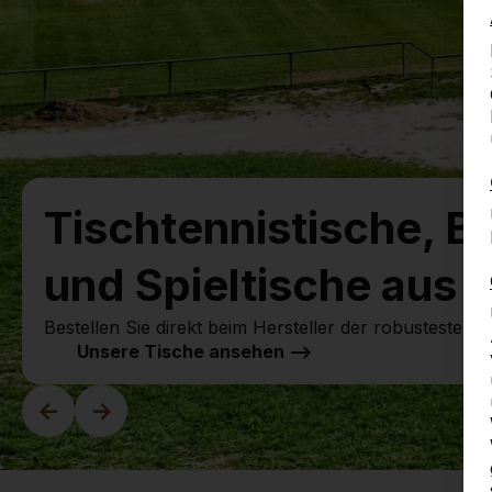
Tischtennistische, B
und Spieltische aus 
Bestellen Sie direkt beim Hersteller der robustesten Sp
Unsere Tische ansehen -->
<-
->