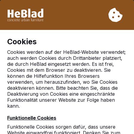
Aufgrund unseres Urlaubs liefern wir von Woche 31 bis
Woche 33 nicht. Bitte berücksichtigen Sie daher längere
Lieferzeiten.
Schon mehr als 30.000 Produkten verkauft
0
Cookies
Cookies werden auf der HeBlad-Website verwendet;
auch werden Cookies durch Drittanbieter platziert,
Geen referenties gevonden in 'laussiggruna'
die durch HeBlad eingesetzt werden. Es ist frei,
Cookies mit dem Browser zu deaktivieren. Sie
können die Hilfefunktion Ihres Browsers
Deutschland
verwenden, um herauszufinden, wo Sie Cookies
Referenties in:
deaktivieren können. Bitte beachten Sie, dass die
Deaktivierung von Cookies eine eingeschränkte
Deutschland
Funktionalität unserer Website zur Folge haben
kann.
Funktionelle Cookies
Funktionelle Cookies sorgen dafür, dass unsere
Website einwandfrei funktioniert. Denken Sie zum