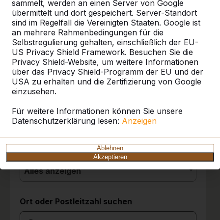
sammelt, werden an einen Server von Google
übermittelt und dort gespeichert. Server-Standort
sind im Regelfall die Vereinigten Staaten. Google ist
10
an mehrere Rahmenbedingungen für die
Referenzen
Selbstregulierung gehalten, einschließlich der EU-
Die Tischgruppen stehen seit drei Tagen und
US Privacy Shield Framework. Besuchen Sie die
sie werden von den Kindern sehr gut
Privacy Shield-Website, um weitere Informationen
angenommen. Wir sind sehr zufrieden mit der
Unsere Produkte finden Sie in ganz Europa
über das Privacy Shield-Programm der EU und der
Entscheidung für die Picknicksets.
und darüber hinaus. Sehen Sie hier, wo Sie
USA zu erhalten und die Zertifizierung von Google
Grundschule Friedrichsthal
03-06-2026
ein HeBlad-Produkt in Ihrer Nähe finden.
einzusehen.
Produkt
Für weitere Informationen können Sie unsere
Datenschutzerklärung lesen:
10
Anzeigen
Alles anzeigen
Wir sind ganz begeistert über die Spielgeräte.
Es ist eine hochwertige Qualität. Die
Kategorie
Ablehnen
Anlieferung war super; der Fahrer hat
Akzeptieren
ausreichend Zeit, die Geräte auf den besten
Alles anzeigen
Standort zu stellen. Die Spielgeräte wurden
bereits sehr gut bespielt. Tolle Produkte und
das Zubehör stellen wir in einer Alubox
Ort oder Postleitzahl suchen
daneben zur Verfügung. So ist ein spontanes
Spiel im Mehrgenerationenpark jederzeit