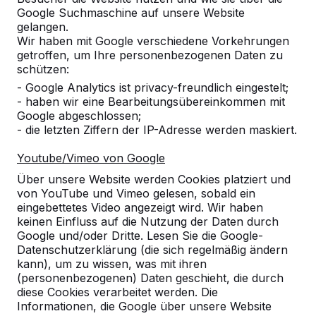
Google Suchmaschine auf unsere Website
8
gelangen.
Wir haben mit Google verschiedene Vorkehrungen
Bisher ist dieses Produkt unsere Erfahrung.
getroffen, um Ihre personenbezogenen Daten zu
Es ist gut angenommen worden und man
schützen:
kann schön dran sitzen. Alles in allem ein
- Google Analytics ist privacy-freundlich eingestelt;
sehr gutes Produkt. Kann man nur
- haben wir eine Bearbeitungsübereinkommen mit
empfehlen.
Google abgeschlossen;
25-06-2026
- die letzten Ziffern der IP-Adresse werden maskiert.
Youtube/Vimeo von Google
10
Über unsere Website werden Cookies platziert und
von YouTube und Vimeo gelesen, sobald ein
23-06-2026
eingebettetes Video angezeigt wird. Wir haben
keinen Einfluss auf die Nutzung der Daten durch
Google und/oder Dritte. Lesen Sie die Google-
Datenschutzerklärung (die sich regelmäßig ändern
10
kann), um zu wissen, was mit ihren
dieses war die erste Bestellung. Es war alles
(personenbezogenen) Daten geschieht, die durch
durchweg positiv
diese Cookies verarbeitet werden. Die
Gabi Baxpehler
10-06-2026
Informationen, die Google über unsere Website