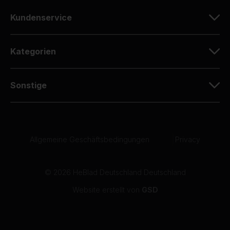
10
Kundenservice
Ich habe vor einigen Jahren die gleiche Platte
gekauft und bin sehr zufrieden mit der
Qualität.
Kategorien
07-05-2026
Sonstige
10
Dirk Zenz
07-05-2026
Allgemeine Geschäftsbedingungen
|
Privacy
10
06-05-2026
© 2026 HeBlad Deutschland Deutschland
Website erstellt von
GSD
10
Der gelieferte Tischkicker schaut sehr gut