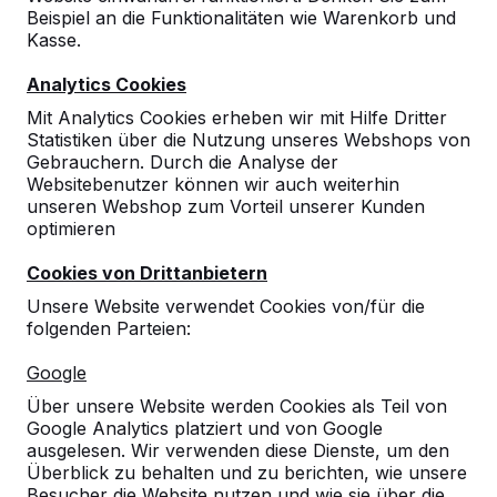
Beispiel an die Funktionalitäten wie Warenkorb und
Kasse.
Analytics Cookies
Mit Analytics Cookies erheben wir mit Hilfe Dritter
10
Statistiken über die Nutzung unseres Webshops von
02-07-2026
Gebrauchern. Durch die Analyse der
Websitebenutzer können wir auch weiterhin
unseren Webshop zum Vorteil unserer Kunden
optimieren
10
Cookies von Drittanbietern
30-06-2026
Unsere Website verwendet Cookies von/für die
folgenden Parteien:
10
Google
Qualitativ sehr hochwertige Spielgeräte.
Über unsere Website werden Cookies als Teil von
Unsere Schüler sind begeistert!
Google Analytics platziert und von Google
30-06-2026
ausgelesen. Wir verwenden diese Dienste, um den
Überblick zu behalten und zu berichten, wie unsere
Besucher die Website nutzen und wie sie über die