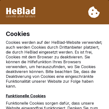
Aufgrund unseres Urlaubs liefern wir von Woche 31 bis
Woche 33 nicht. Bitte berücksichtigen Sie daher längere
Lieferzeiten.
Schon mehr als 30.000 Produkten verkauft
0
Cookies
Cookies werden auf der HeBlad-Website verwendet;
auch werden Cookies durch Drittanbieter platziert,
Deutschland
die durch HeBlad eingesetzt werden. Es ist frei,
Cookies mit dem Browser zu deaktivieren. Sie
Referenties in:
Lorrach
können die Hilfefunktion Ihres Browsers
verwenden, um herauszufinden, wo Sie Cookies
deaktivieren können. Bitte beachten Sie, dass die
Deaktivierung von Cookies eine eingeschränkte
Funktionalität unserer Website zur Folge haben
kann.
Funktionelle Cookies
Funktionelle Cookies sorgen dafür, dass unsere
Website einwandfrei funktioniert. Denken Sie zum