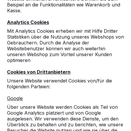
Beispiel an die Funktionalitäten wie Warenkorb und
10
Kasse.
Schnelle Lieferung nach der Bestellung.
Analytics Cookies
Sehr netter Kontakt zum Team im Büro und
zum Fahrer.
Mit Analytics Cookies erheben wir mit Hilfe Dritter
Sehr zuverlässig und bemüht eine
Statistiken über die Nutzung unseres Webshops von
Kundenfreundliche Lösung zu finden.
Gebrauchern. Durch die Analyse der
Gerne wieder.
Websitebenutzer können wir auch weiterhin
Christian Stratz
21-01-2025
unseren Webshop zum Vorteil unserer Kunden
optimieren
Cookies von Drittanbietern
Unsere Website verwendet Cookies von/für die
folgenden Parteien:
Google
Über unsere Website werden Cookies als Teil von
Google Analytics platziert und von Google
ausgelesen. Wir verwenden diese Dienste, um den
Überblick zu behalten und zu berichten, wie unsere
Besucher die Website nutzen und wie sie über die