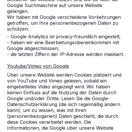
Google Suchmaschine auf unsere Website
gelangen.
Wir haben mit Google verschiedene Vorkehrungen
getroffen, um Ihre personenbezogenen Daten zu
schützen:
- Google Analytics ist privacy-freundlich eingestelt;
- haben wir eine Bearbeitungsübereinkommen mit
Google abgeschlossen;
Referenzen
- die letzten Ziffern der IP-Adresse werden maskiert.
Youtube/Vimeo von Google
Unsere Produkte finden Sie in ganz Europa
und darüber hinaus. Sehen Sie hier, wo Sie
Über unsere Website werden Cookies platziert und
ein HeBlad-Produkt in Ihrer Nähe finden.
von YouTube und Vimeo gelesen, sobald ein
eingebettetes Video angezeigt wird. Wir haben
keinen Einfluss auf die Nutzung der Daten durch
Produkt
Google und/oder Dritte. Lesen Sie die Google-
Datenschutzerklärung (die sich regelmäßig ändern
Alles anzeigen
kann), um zu wissen, was mit ihren
(personenbezogenen) Daten geschieht, die durch
Kategorie
diese Cookies verarbeitet werden. Die
Informationen, die Google über unsere Website
Alles anzeigen