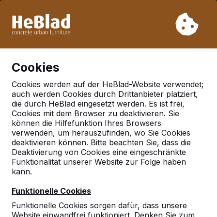
Aufgrund unseres Urlaubs liefern wir von Woche 31 bis
Woche 33 nicht. Bitte berücksichtigen Sie daher längere
Lieferzeiten.
Schon mehr als 30.000 Produkten verkauft
0
Cookies
Cookies werden auf der HeBlad-Website verwendet;
auch werden Cookies durch Drittanbieter platziert,
Deutschland
die durch HeBlad eingesetzt werden. Es ist frei,
Cookies mit dem Browser zu deaktivieren. Sie
Referenties in:
können die Hilfefunktion Ihres Browsers
Luckenwalde
verwenden, um herauszufinden, wo Sie Cookies
deaktivieren können. Bitte beachten Sie, dass die
Deaktivierung von Cookies eine eingeschränkte
Funktionalität unserer Website zur Folge haben
Geen reviews gevonden voor deze
kann.
locatie.
Funktionelle Cookies
Funktionelle Cookies sorgen dafür, dass unsere
Website einwandfrei funktioniert. Denken Sie zum