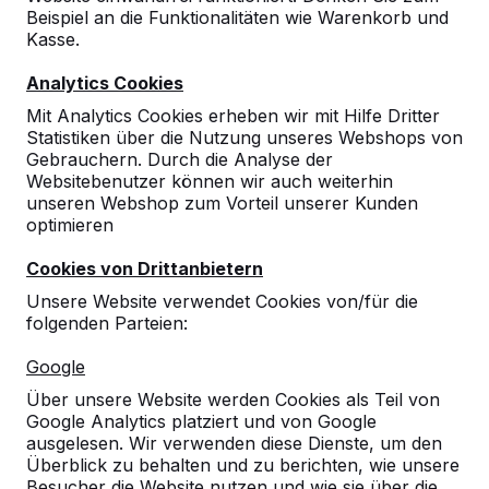
Beispiel an die Funktionalitäten wie Warenkorb und
Kasse.
Analytics Cookies
Mit Analytics Cookies erheben wir mit Hilfe Dritter
Statistiken über die Nutzung unseres Webshops von
Gebrauchern. Durch die Analyse der
Websitebenutzer können wir auch weiterhin
unseren Webshop zum Vorteil unserer Kunden
optimieren
Cookies von Drittanbietern
Unsere Website verwendet Cookies von/für die
folgenden Parteien:
Referenzen
Google
Über unsere Website werden Cookies als Teil von
Unsere Produkte finden Sie in ganz Europa
Google Analytics platziert und von Google
und darüber hinaus. Sehen Sie hier, wo Sie
ausgelesen. Wir verwenden diese Dienste, um den
ein HeBlad-Produkt in Ihrer Nähe finden.
Überblick zu behalten und zu berichten, wie unsere
Besucher die Website nutzen und wie sie über die