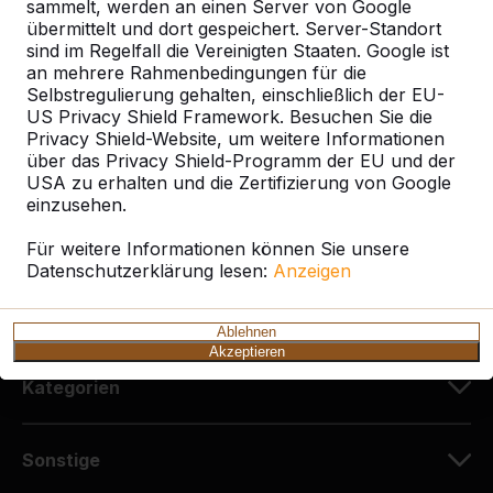
sammelt, werden an einen Server von Google
HeBlad Deutschland
übermittelt und dort gespeichert. Server-Standort
Diekerstraße 97
sind im Regelfall die Vereinigten Staaten. Google ist
42781 Haan
an mehrere Rahmenbedingungen für die
Deutschland
Selbstregulierung gehalten, einschließlich der EU-
US Privacy Shield Framework. Besuchen Sie die
Privacy Shield-Website, um weitere Informationen
+49 212 934 77 25
über das Privacy Shield-Programm der EU und der
info@HeBlad.de
USA zu erhalten und die Zertifizierung von Google
einzusehen.
Für weitere Informationen können Sie unsere
Datenschutzerklärung lesen:
Anzeigen
Kundenservice
Ablehnen
Akzeptieren
Kategorien
Sonstige