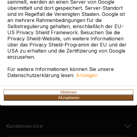
sammelt, werden an einen Server von Google
übermittelt und dort gespeichert. Server-Standort
sind im Regelfall die Vereinigten Staaten. Google ist
an mehrere Rahmenbedingungen für die
Selbstregulierung gehalten, einschließlich der EU-
Kontakt
US Privacy Shield Framework. Besuchen Sie die
Privacy Shield-Website, um weitere Informationen
HeBlad Deutschland
über das Privacy Shield-Programm der EU und der
Diekerstraße 97
USA zu erhalten und die Zertifizierung von Google
42781 Haan
einzusehen.
Deutschland
Für weitere Informationen können Sie unsere
Datenschutzerklärung lesen:
Anzeigen
+49 212 934 77 25
info@HeBlad.de
Ablehnen
Akzeptieren
Kundenservice