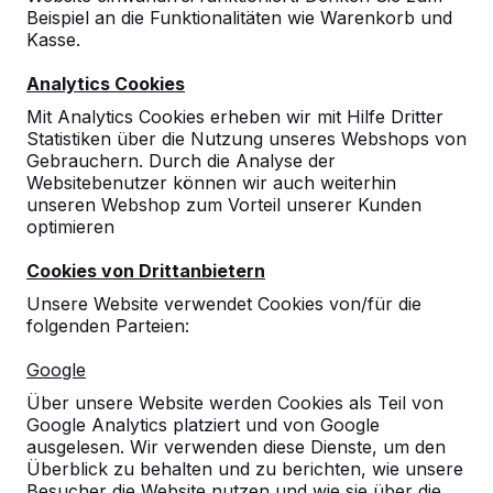
Beispiel an die Funktionalitäten wie Warenkorb und
Kasse.
Analytics Cookies
Mit Analytics Cookies erheben wir mit Hilfe Dritter
Statistiken über die Nutzung unseres Webshops von
Gebrauchern. Durch die Analyse der
Websitebenutzer können wir auch weiterhin
unseren Webshop zum Vorteil unserer Kunden
optimieren
Cookies von Drittanbietern
Unsere Website verwendet Cookies von/für die
folgenden Parteien:
Referenzen
Google
Über unsere Website werden Cookies als Teil von
Unsere Produkte finden Sie in ganz Europa
Google Analytics platziert und von Google
und darüber hinaus. Sehen Sie hier, wo Sie
ausgelesen. Wir verwenden diese Dienste, um den
ein HeBlad-Produkt in Ihrer Nähe finden.
Überblick zu behalten und zu berichten, wie unsere
Besucher die Website nutzen und wie sie über die