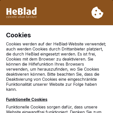
Aufgrund unseres Urlaubs liefern wir von Woche 31 bis
Woche 33 nicht. Bitte berücksichtigen Sie daher längere
Lieferzeiten.
Schon mehr als 30.000 Produkten verkauft
0
Cookies
Cookies werden auf der HeBlad-Website verwendet;
auch werden Cookies durch Drittanbieter platziert,
Deutschland
die durch HeBlad eingesetzt werden. Es ist frei,
Cookies mit dem Browser zu deaktivieren. Sie
Referenties in:
können die Hilfefunktion Ihres Browsers
Riegelsberg
verwenden, um herauszufinden, wo Sie Cookies
deaktivieren können. Bitte beachten Sie, dass die
Deaktivierung von Cookies eine eingeschränkte
Funktionalität unserer Website zur Folge haben
Geen reviews gevonden voor deze
kann.
locatie.
Funktionelle Cookies
Funktionelle Cookies sorgen dafür, dass unsere
Website einwandfrei funktioniert. Denken Sie zum