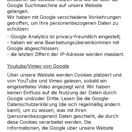
Google Suchmaschine auf unsere Website
Produkt
gelangen.
Wir haben mit Google verschiedene Vorkehrungen
Alles anzeigen
getroffen, um Ihre personenbezogenen Daten zu
schützen:
Kategorie
- Google Analytics ist privacy-freundlich eingestelt;
- haben wir eine Bearbeitungsübereinkommen mit
Alles anzeigen
Google abgeschlossen;
- die letzten Ziffern der IP-Adresse werden maskiert.
Ort oder Postleitzahl suchen
Youtube/Vimeo von Google
Über unsere Website werden Cookies platziert und
von YouTube und Vimeo gelesen, sobald ein
eingebettetes Video angezeigt wird. Wir haben
keinen Einfluss auf die Nutzung der Daten durch
Google und/oder Dritte. Lesen Sie die Google-
Datenschutzerklärung (die sich regelmäßig ändern
kann), um zu wissen, was mit ihren
Zie ook
(personenbezogenen) Daten geschieht, die durch
diese Cookies verarbeitet werden. Die
Heusweiler
Püttlingen
Informationen, die Google über unsere Website