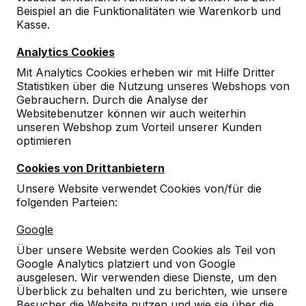
Beispiel an die Funktionalitäten wie Warenkorb und
Kasse.
Analytics Cookies
Mit Analytics Cookies erheben wir mit Hilfe Dritter
Statistiken über die Nutzung unseres Webshops von
Gebrauchern. Durch die Analyse der
Websitebenutzer können wir auch weiterhin
unseren Webshop zum Vorteil unserer Kunden
optimieren
Cookies von Drittanbietern
Unsere Website verwendet Cookies von/für die
folgenden Parteien:
Referenzen
Google
Unsere Produkte finden Sie in ganz Europa
Über unsere Website werden Cookies als Teil von
und darüber hinaus. Sehen Sie hier, wo Sie
Google Analytics platziert und von Google
ein HeBlad-Produkt in Ihrer Nähe finden.
ausgelesen. Wir verwenden diese Dienste, um den
Überblick zu behalten und zu berichten, wie unsere
Produkt
Besucher die Website nutzen und wie sie über die