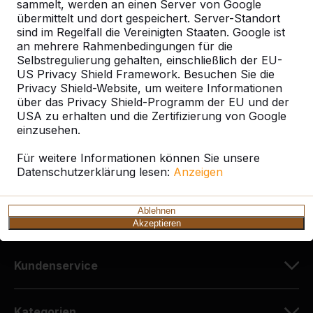
sammelt, werden an einen Server von Google
übermittelt und dort gespeichert. Server-Standort
sind im Regelfall die Vereinigten Staaten. Google ist
Kontakt
an mehrere Rahmenbedingungen für die
Selbstregulierung gehalten, einschließlich der EU-
HeBlad Deutschland
US Privacy Shield Framework. Besuchen Sie die
Diekerstraße 97
Privacy Shield-Website, um weitere Informationen
über das Privacy Shield-Programm der EU und der
42781 Haan
USA zu erhalten und die Zertifizierung von Google
Deutschland
einzusehen.
+49 212 934 77 25
Für weitere Informationen können Sie unsere
Datenschutzerklärung lesen:
info@HeBlad.de
Anzeigen
Ablehnen
Akzeptieren
Kundenservice
Kategorien