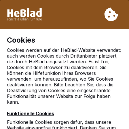
Aufgrund unseres Urlaubs liefern wir von Woche 31 bis
Woche 33 nicht. Bitte berücksichtigen Sie daher längere
Lieferzeiten.
Schon mehr als 30.000 Produkten verkauft
0
Cookies
Cookies werden auf der HeBlad-Website verwendet;
auch werden Cookies durch Drittanbieter platziert,
Deutschland
die durch HeBlad eingesetzt werden. Es ist frei,
Cookies mit dem Browser zu deaktivieren. Sie
Referenties in:
Volklingen
können die Hilfefunktion Ihres Browsers
verwenden, um herauszufinden, wo Sie Cookies
deaktivieren können. Bitte beachten Sie, dass die
Deaktivierung von Cookies eine eingeschränkte
Geen reviews gevonden voor deze
Funktionalität unserer Website zur Folge haben
locatie.
kann.
Funktionelle Cookies
Funktionelle Cookies sorgen dafür, dass unsere
Website einwandfrei funktioniert. Denken Sie zum