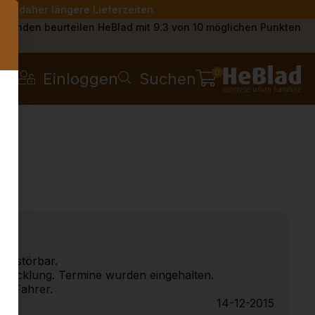
Sie daher längere Lieferzeiten.
s
Kunden beurteilen HeBlad mit 9.3 von 10 möglichen Punkten
0
Einloggen
Suchen
zerstörbar.
bwicklung. Termine wurden eingehalten.
er Fahrer.
14-12-2015