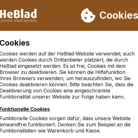
rn wir von Woche 31 bis Woche 33 nicht. Bitte berücksichtigen 
on mehr als 30.000 Produkten verkauft
Cookie
Cookies
Cookies werden auf der HeBlad-Website verwendet; auch
werden Cookies durch Drittanbieter platziert, die durch
HeBlad eingesetzt werden. Es ist frei, Cookies mit dem
Browser zu deaktivieren. Sie können die Hilfefunktion
rg
Ihres Browsers verwenden, um herauszufinden, wo Sie
Cookies deaktivieren können. Bitte beachten Sie, dass die
Deaktivierung von Cookies eine eingeschränkte
Funktionalität unserer Website zur Folge haben kann.
10
Funktionelle Cookies
Sehr stabil und nahezu un
Funktionelle Cookies sorgen dafür, dass unsere Website
Sehr gute Beratung und A
einwandfrei funktioniert. Denken Sie zum Beispiel an die
Ausgesprochen freundlich
Funktionalitäten wie Warenkorb und Kasse.
V.Lohau