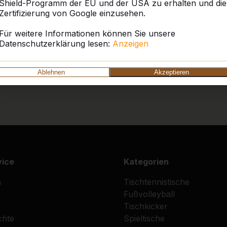
Shield-Programm der EU und der USA zu erhalten und die
Zertifizierung von Google einzusehen.
Für weitere Informationen können Sie unsere
Datenschutzerklärung lesen:
Anzeigen
Ablehnen
Akzeptieren
vice
Kategorien
n
Tischtennistische
Fußvolleyball
Tischkicker
chte
Spieltische