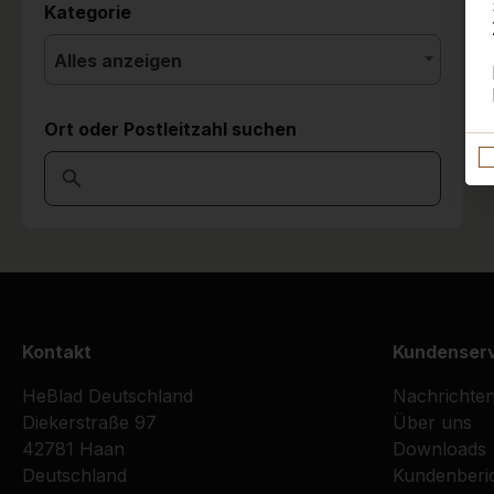
Kategorie
Alles anzeigen
Ort oder Postleitzahl suchen
Kontakt
Kundenser
HeBlad Deutschland
Nachrichte
Diekerstraße 97
Über uns
42781 Haan
Downloads
Deutschland
Kundenberi