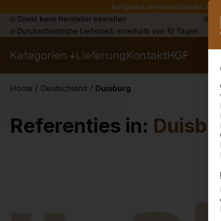
Aufgrund unseres Urlaubs liefe
Direkt beim Hersteller bestellen
Sch
Durchschnittliche Lieferzeit: innerhalb von 10 Tagen
Kategorien
Lieferung
Kontakt
HGF
Home
/
Deutschland
/
Duisburg
Referenties in:
Duisbu