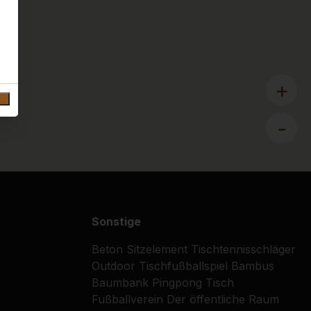
+
-
Sonstige
Beton Sitzelement
Tischtennisschläger
Outdoor Tischfußballspiel
Bambus
Baumbank
Pingpong Tisch
Fußballverein
Der öffentliche Raum