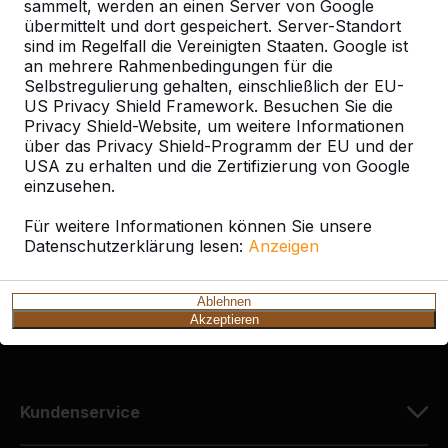
sammelt, werden an einen Server von Google
übermittelt und dort gespeichert. Server-Standort
sind im Regelfall die Vereinigten Staaten. Google ist
an mehrere Rahmenbedingungen für die
Selbstregulierung gehalten, einschließlich der EU-
Kontakt
US Privacy Shield Framework. Besuchen Sie die
Privacy Shield-Website, um weitere Informationen
HeBlad Deutschland
über das Privacy Shield-Programm der EU und der
Diekerstraße 97
USA zu erhalten und die Zertifizierung von Google
42781 Haan
einzusehen.
Deutschland
Für weitere Informationen können Sie unsere
Datenschutzerklärung lesen:
Anzeigen
+49 212 934 77 25
info@HeBlad.de
Ablehnen
Akzeptieren
Kundenservice