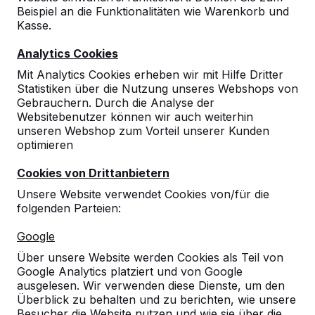
Beispiel an die Funktionalitäten wie Warenkorb und
Kasse.
Analytics Cookies
Mit Analytics Cookies erheben wir mit Hilfe Dritter
Statistiken über die Nutzung unseres Webshops von
Gebrauchern. Durch die Analyse der
Websitebenutzer können wir auch weiterhin
unseren Webshop zum Vorteil unserer Kunden
optimieren
Cookies von Drittanbietern
Unsere Website verwendet Cookies von/für die
folgenden Parteien:
Referenzen
Google
Über unsere Website werden Cookies als Teil von
Unsere Produkte finden Sie in ganz Europa
Google Analytics platziert und von Google
und darüber hinaus. Sehen Sie hier, wo Sie
ausgelesen. Wir verwenden diese Dienste, um den
ein HeBlad-Produkt in Ihrer Nähe finden.
Überblick zu behalten und zu berichten, wie unsere
Besucher die Website nutzen und wie sie über die