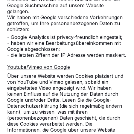
Google Suchmaschine auf unsere Website
Produkt
gelangen.
Wir haben mit Google verschiedene Vorkehrungen
Alles anzeigen
getroffen, um Ihre personenbezogenen Daten zu
schützen:
Kategorie
- Google Analytics ist privacy-freundlich eingestelt;
- haben wir eine Bearbeitungsübereinkommen mit
Alles anzeigen
Google abgeschlossen;
- die letzten Ziffern der IP-Adresse werden maskiert.
Ort oder Postleitzahl suchen
Youtube/Vimeo von Google
Über unsere Website werden Cookies platziert und
von YouTube und Vimeo gelesen, sobald ein
eingebettetes Video angezeigt wird. Wir haben
keinen Einfluss auf die Nutzung der Daten durch
Google und/oder Dritte. Lesen Sie die Google-
Datenschutzerklärung (die sich regelmäßig ändern
kann), um zu wissen, was mit ihren
Zie ook
(personenbezogenen) Daten geschieht, die durch
diese Cookies verarbeitet werden. Die
Leverkusen-Rheindorf
Leverkusen, Voigtslach
Informationen, die Google über unsere Website