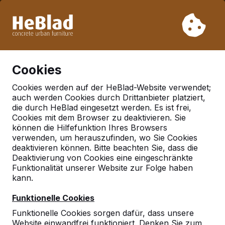
Aufgrund unseres Urlaubs liefern wir von Woche 31 bis
Woche 33 nicht. Bitte berücksichtigen Sie daher längere
Lieferzeiten.
Schon mehr als 30.000 Produkten verkauft
0
Cookies
Cookies werden auf der HeBlad-Website verwendet;
auch werden Cookies durch Drittanbieter platziert,
Deutschland
die durch HeBlad eingesetzt werden. Es ist frei,
Cookies mit dem Browser zu deaktivieren. Sie
Referenties in:
können die Hilfefunktion Ihres Browsers
Leverkusen
verwenden, um herauszufinden, wo Sie Cookies
deaktivieren können. Bitte beachten Sie, dass die
Deaktivierung von Cookies eine eingeschränkte
Funktionalität unserer Website zur Folge haben
Geen reviews gevonden voor deze
kann.
locatie.
Funktionelle Cookies
Funktionelle Cookies sorgen dafür, dass unsere
Website einwandfrei funktioniert. Denken Sie zum