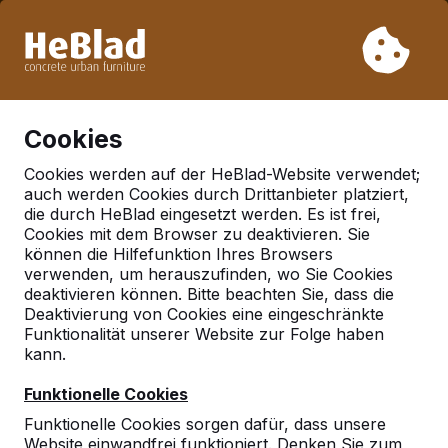
Aufgrund unseres Urlaubs liefern wir von Woche 31 bis
Woche 33 nicht. Bitte berücksichtigen Sie daher längere
Lieferzeiten.
Schon mehr als 30.000 Produkten verkauft
0
Cookies
Cookies werden auf der HeBlad-Website verwendet;
auch werden Cookies durch Drittanbieter platziert,
Deutschland
die durch HeBlad eingesetzt werden. Es ist frei,
Cookies mit dem Browser zu deaktivieren. Sie
Referenties in:
Viersen
können die Hilfefunktion Ihres Browsers
verwenden, um herauszufinden, wo Sie Cookies
deaktivieren können. Bitte beachten Sie, dass die
Deaktivierung von Cookies eine eingeschränkte
Geen reviews gevonden voor deze
Funktionalität unserer Website zur Folge haben
locatie.
kann.
Funktionelle Cookies
Funktionelle Cookies sorgen dafür, dass unsere
Website einwandfrei funktioniert. Denken Sie zum