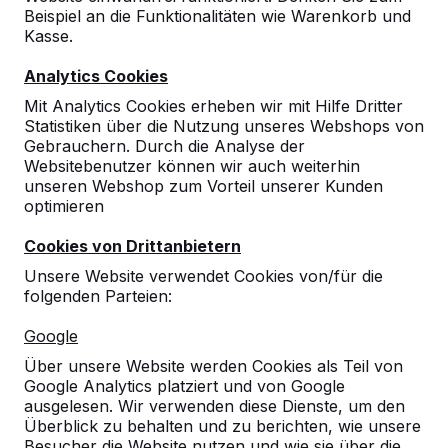
Beispiel an die Funktionalitäten wie Warenkorb und
Kasse.
Analytics Cookies
Mit Analytics Cookies erheben wir mit Hilfe Dritter
Statistiken über die Nutzung unseres Webshops von
Gebrauchern. Durch die Analyse der
Websitebenutzer können wir auch weiterhin
unseren Webshop zum Vorteil unserer Kunden
optimieren
Cookies von Drittanbietern
Unsere Website verwendet Cookies von/für die
folgenden Parteien:
Referenzen
Google
Unsere Produkte finden Sie in ganz Europa
Über unsere Website werden Cookies als Teil von
und darüber hinaus. Sehen Sie hier, wo Sie
Google Analytics platziert und von Google
ein HeBlad-Produkt in Ihrer Nähe finden.
ausgelesen. Wir verwenden diese Dienste, um den
Überblick zu behalten und zu berichten, wie unsere
Produkt
Besucher die Website nutzen und wie sie über die