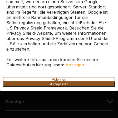
Diekerstraße 97
sammelt, werden an einen Server von Google
42781 Haan
übermittelt und dort gespeichert. Server-Standort
sind im Regelfall die Vereinigten Staaten. Google ist
Deutschland
an mehrere Rahmenbedingungen für die
Selbstregulierung gehalten, einschließlich der EU-
+49 212 934 77 25
US Privacy Shield Framework. Besuchen Sie die
info@HeBlad.de
Privacy Shield-Website, um weitere Informationen
über das Privacy Shield-Programm der EU und der
USA zu erhalten und die Zertifizierung von Google
einzusehen.
Für weitere Informationen können Sie unsere
Datenschutzerklärung lesen:
Anzeigen
Kundenservice
Ablehnen
Kategorien
Akzeptieren
Sonstige