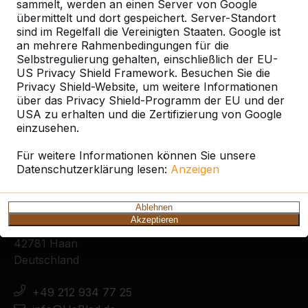
sammelt, werden an einen Server von Google
übermittelt und dort gespeichert. Server-Standort
sind im Regelfall die Vereinigten Staaten. Google ist
an mehrere Rahmenbedingungen für die
Selbstregulierung gehalten, einschließlich der EU-
Zie ook
US Privacy Shield Framework. Besuchen Sie die
Privacy Shield-Website, um weitere Informationen
Bunsoh
über das Privacy Shield-Programm der EU und der
USA zu erhalten und die Zertifizierung von Google
einzusehen.
Für weitere Informationen können Sie unsere
Datenschutzerklärung lesen:
Anzeigen
Kontakt
Ablehnen
HeBlad Deutschland
Akzeptieren
Diekerstraße 97
42781 Haan
Deutschland
+49 212 934 77 25