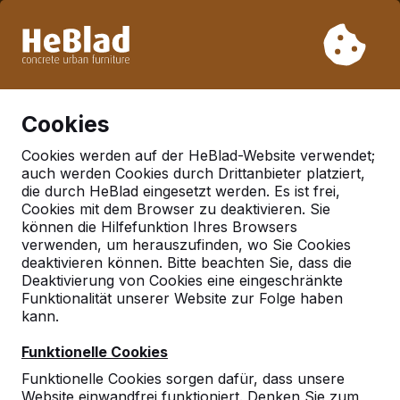
Aufgrund unseres Urlaubs liefern wir von Woche 31 bis
Woche 33 nicht. Bitte berücksichtigen Sie daher längere
Lieferzeiten.
Schon mehr als 30.000 Produkten verkauft
0
Cookies
Cookies werden auf der HeBlad-Website verwendet;
auch werden Cookies durch Drittanbieter platziert,
Deutschland
die durch HeBlad eingesetzt werden. Es ist frei,
Cookies mit dem Browser zu deaktivieren. Sie
Referenties in:
Albersdorf
können die Hilfefunktion Ihres Browsers
verwenden, um herauszufinden, wo Sie Cookies
deaktivieren können. Bitte beachten Sie, dass die
Deaktivierung von Cookies eine eingeschränkte
Funktionalität unserer Website zur Folge haben
kann.
Funktionelle Cookies
Funktionelle Cookies sorgen dafür, dass unsere
Website einwandfrei funktioniert. Denken Sie zum