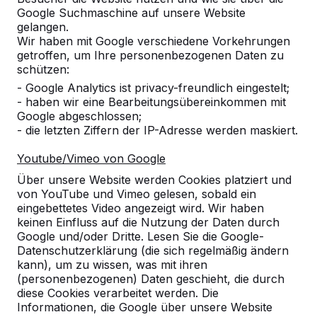
Google Suchmaschine auf unsere Website
gelangen.
Referenzen
Wir haben mit Google verschiedene Vorkehrungen
getroffen, um Ihre personenbezogenen Daten zu
schützen:
Unsere Produkte finden Sie in ganz Europa
- Google Analytics ist privacy-freundlich eingestelt;
und darüber hinaus. Sehen Sie hier, wo Sie
- haben wir eine Bearbeitungsübereinkommen mit
ein HeBlad-Produkt in Ihrer Nähe finden.
Google abgeschlossen;
- die letzten Ziffern der IP-Adresse werden maskiert.
Produkt
Youtube/Vimeo von Google
Alles anzeigen
Über unsere Website werden Cookies platziert und
von YouTube und Vimeo gelesen, sobald ein
Kategorie
eingebettetes Video angezeigt wird. Wir haben
keinen Einfluss auf die Nutzung der Daten durch
Alles anzeigen
Google und/oder Dritte. Lesen Sie die Google-
Datenschutzerklärung (die sich regelmäßig ändern
kann), um zu wissen, was mit ihren
Ort oder Postleitzahl suchen
(personenbezogenen) Daten geschieht, die durch
diese Cookies verarbeitet werden. Die
Informationen, die Google über unsere Website