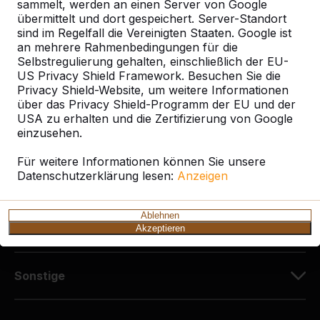
Diekerstraße 97
sammelt, werden an einen Server von Google
42781 Haan
übermittelt und dort gespeichert. Server-Standort
sind im Regelfall die Vereinigten Staaten. Google ist
Deutschland
an mehrere Rahmenbedingungen für die
Selbstregulierung gehalten, einschließlich der EU-
+49 212 934 77 25
US Privacy Shield Framework. Besuchen Sie die
info@HeBlad.de
Privacy Shield-Website, um weitere Informationen
über das Privacy Shield-Programm der EU und der
USA zu erhalten und die Zertifizierung von Google
einzusehen.
Für weitere Informationen können Sie unsere
Datenschutzerklärung lesen:
Anzeigen
Kundenservice
Ablehnen
Kategorien
Akzeptieren
Sonstige