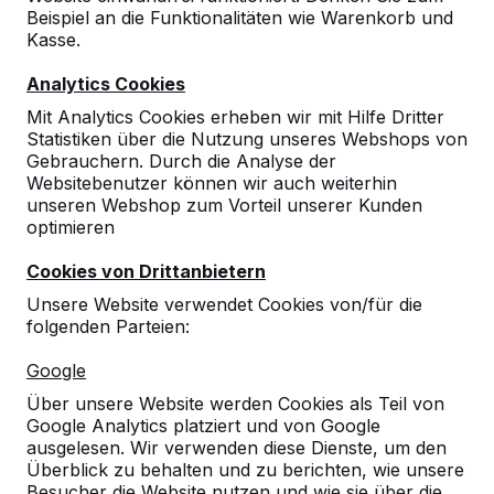
Beispiel an die Funktionalitäten wie Warenkorb und
Kasse.
Analytics Cookies
Mit Analytics Cookies erheben wir mit Hilfe Dritter
Statistiken über die Nutzung unseres Webshops von
Gebrauchern. Durch die Analyse der
Websitebenutzer können wir auch weiterhin
unseren Webshop zum Vorteil unserer Kunden
optimieren
Cookies von Drittanbietern
Unsere Website verwendet Cookies von/für die
folgenden Parteien:
Referenzen
Google
Unsere Produkte finden Sie in ganz Europa
Über unsere Website werden Cookies als Teil von
und darüber hinaus. Sehen Sie hier, wo Sie
Google Analytics platziert und von Google
ein HeBlad-Produkt in Ihrer Nähe finden.
ausgelesen. Wir verwenden diese Dienste, um den
Überblick zu behalten und zu berichten, wie unsere
Produkt
Besucher die Website nutzen und wie sie über die