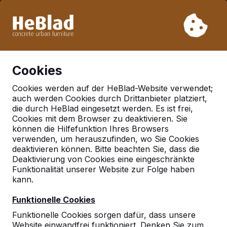
Aufgrund unseres Urlaubs liefern wir von Woche 31 bis
Woche 33 nicht. Bitte berücksichtigen Sie daher längere
Lieferzeiten.
Schon mehr als 30.000 Produkten verkauft
0
Cookies
Cookies werden auf der HeBlad-Website verwendet;
auch werden Cookies durch Drittanbieter platziert,
Deutschland
die durch HeBlad eingesetzt werden. Es ist frei,
Cookies mit dem Browser zu deaktivieren. Sie
Referenties in:
Bremen
können die Hilfefunktion Ihres Browsers
verwenden, um herauszufinden, wo Sie Cookies
deaktivieren können. Bitte beachten Sie, dass die
Deaktivierung von Cookies eine eingeschränkte
Geen reviews gevonden voor deze
Funktionalität unserer Website zur Folge haben
locatie.
kann.
Funktionelle Cookies
Funktionelle Cookies sorgen dafür, dass unsere
Website einwandfrei funktioniert. Denken Sie zum