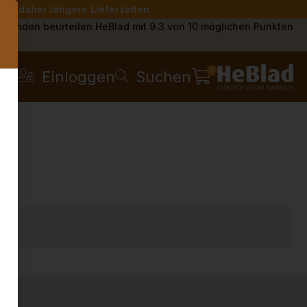
Sie daher längere Lieferzeiten.
s
Kunden beurteilen HeBlad mit 9.3 von 10 möglichen Punkten
0
Einloggen
Suchen