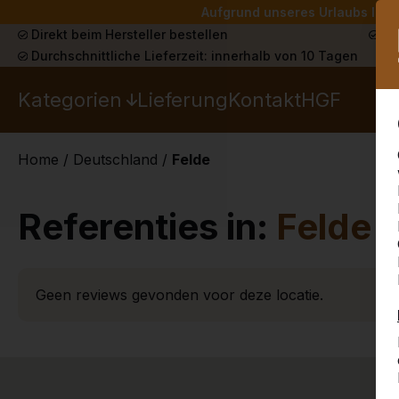
Aufgrund unseres Urlaubs liefe
Direkt beim Hersteller bestellen
Sch
Durchschnittliche Lieferzeit: innerhalb von 10 Tagen
Kategorien
Lieferung
Kontakt
HGF
Home
/
Deutschland
/
Felde
Referenties in:
Felde
Geen reviews gevonden voor deze locatie.