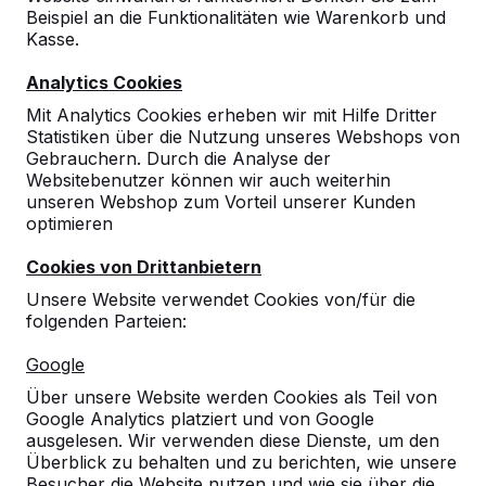
Beispiel an die Funktionalitäten wie Warenkorb und
Kasse.
Analytics Cookies
Mit Analytics Cookies erheben wir mit Hilfe Dritter
Statistiken über die Nutzung unseres Webshops von
Gebrauchern. Durch die Analyse der
Tischtennistische, Bänke und
Websitebenutzer können wir auch weiterhin
unseren Webshop zum Vorteil unserer Kunden
Spieltische aus Beton.
optimieren
Bestellen Sie direkt beim Hersteller der
robustesten Spieltische.
Cookies von Drittanbietern
Unsere Tische ansehen -->
Unsere Website verwendet Cookies von/für die
folgenden Parteien:
Google
Über unsere Website werden Cookies als Teil von
Google Analytics platziert und von Google
Entdecken Sie unser komplettes
ausgelesen. Wir verwenden diese Dienste, um den
Sortiment
Überblick zu behalten und zu berichten, wie unsere
Besucher die Website nutzen und wie sie über die