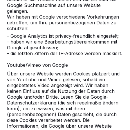
Google Suchmaschine auf unsere Website
gelangen.
Wir haben mit Google verschiedene Vorkehrungen
getroffen, um Ihre personenbezogenen Daten zu
schützen:
- Google Analytics ist privacy-freundlich eingestelt;
- haben wir eine Bearbeitungsübereinkommen mit
Google abgeschlossen;
- die letzten Ziffern der IP-Adresse werden maskiert.
Youtube/Vimeo von Google
Tischtennistische -->
Fußvolleyball -->
Über unsere Website werden Cookies platziert und
Spieltische für endlosen
Bestellen Sie den Beto
von YouTube und Vimeo gelesen, sobald ein
Spielspaß im Freien:
Fußvolleyballtisch direk
eingebettetes Video angezeigt wird. Wir haben
wetterbeständig,
beim Hersteller und erh
keinen Einfluss auf die Nutzung der Daten durch
Google und/oder Dritte. Lesen Sie die Google-
außerordentlich stabil. Die ideale
den maximalen Service.
Datenschutzerklärung (die sich regelmäßig ändern
Wahl.
endlo...
kann), um zu wissen, was mit ihren
(personenbezogenen) Daten geschieht, die durch
diese Cookies verarbeitet werden. Die
Informationen, die Google über unsere Website