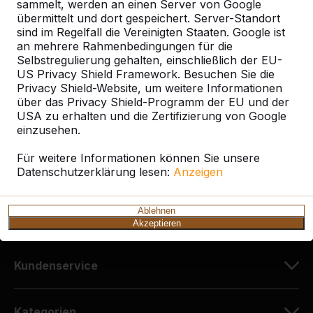
sammelt, werden an einen Server von Google
übermittelt und dort gespeichert. Server-Standort
sind im Regelfall die Vereinigten Staaten. Google ist
Kontakt
an mehrere Rahmenbedingungen für die
Selbstregulierung gehalten, einschließlich der EU-
HeBlad Deutschland
US Privacy Shield Framework. Besuchen Sie die
Diekerstraße 97
Privacy Shield-Website, um weitere Informationen
über das Privacy Shield-Programm der EU und der
42781 Haan
USA zu erhalten und die Zertifizierung von Google
Deutschland
einzusehen.
+49 212 934 77 25
Für weitere Informationen können Sie unsere
Datenschutzerklärung lesen:
info@HeBlad.de
Anzeigen
Ablehnen
Akzeptieren
Kundenservice
Kategorien