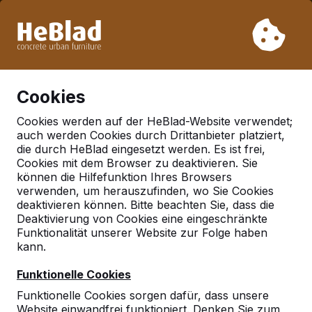
Aufgrund unseres Urlaubs liefern wir von Woche 31 bis
Woche 33 nicht. Bitte berücksichtigen Sie daher längere
Lieferzeiten.
Schon mehr als 30.000 Produkten verkauft
0
Cookies
Cookies werden auf der HeBlad-Website verwendet;
auch werden Cookies durch Drittanbieter platziert,
Deutschland
die durch HeBlad eingesetzt werden. Es ist frei,
Cookies mit dem Browser zu deaktivieren. Sie
Referenties in:
Laatzen
können die Hilfefunktion Ihres Browsers
verwenden, um herauszufinden, wo Sie Cookies
deaktivieren können. Bitte beachten Sie, dass die
Deaktivierung von Cookies eine eingeschränkte
Geen reviews gevonden voor deze
Funktionalität unserer Website zur Folge haben
locatie.
kann.
Funktionelle Cookies
Funktionelle Cookies sorgen dafür, dass unsere
Website einwandfrei funktioniert. Denken Sie zum