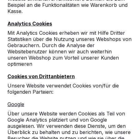
Beispiel an die Funktionalitäten wie Warenkorb und
Kasse.
Analytics Cookies
Mit Analytics Cookies erheben wir mit Hilfe Dritter
Statistiken über die Nutzung unseres Webshops von
Gebrauchern. Durch die Analyse der
Websitebenutzer können wir auch weiterhin
unseren Webshop zum Vorteil unserer Kunden
optimieren
Cookies von Drittanbietern
Unsere Website verwendet Cookies von/für die
folgenden Parteien:
Referenzen
Google
Unsere Produkte finden Sie in ganz Europa
Über unsere Website werden Cookies als Teil von
und darüber hinaus. Sehen Sie hier, wo Sie
Google Analytics platziert und von Google
ein HeBlad-Produkt in Ihrer Nähe finden.
ausgelesen. Wir verwenden diese Dienste, um den
Überblick zu behalten und zu berichten, wie unsere
Produkt
Besucher die Website nutzen und wie sie über die