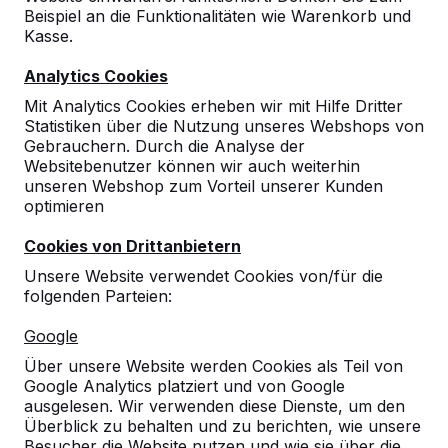
Beispiel an die Funktionalitäten wie Warenkorb und
Kasse.
Analytics Cookies
Mit Analytics Cookies erheben wir mit Hilfe Dritter
Statistiken über die Nutzung unseres Webshops von
Gebrauchern. Durch die Analyse der
Websitebenutzer können wir auch weiterhin
unseren Webshop zum Vorteil unserer Kunden
optimieren
Cookies von Drittanbietern
Unsere Website verwendet Cookies von/für die
folgenden Parteien:
Referenzen
Google
Unsere Produkte finden Sie in ganz Europa
Über unsere Website werden Cookies als Teil von
und darüber hinaus. Sehen Sie hier, wo Sie
Google Analytics platziert und von Google
ein HeBlad-Produkt in Ihrer Nähe finden.
ausgelesen. Wir verwenden diese Dienste, um den
Überblick zu behalten und zu berichten, wie unsere
Produkt
Besucher die Website nutzen und wie sie über die