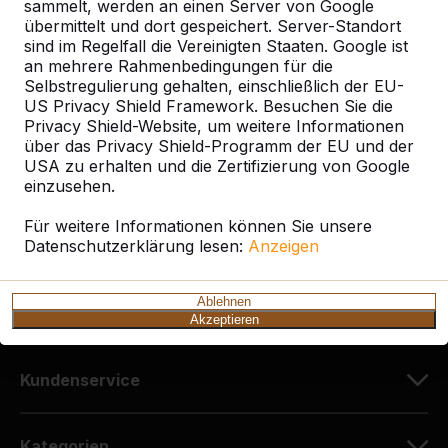
sammelt, werden an einen Server von Google
übermittelt und dort gespeichert. Server-Standort
sind im Regelfall die Vereinigten Staaten. Google ist
Kontakt
an mehrere Rahmenbedingungen für die
Selbstregulierung gehalten, einschließlich der EU-
HeBlad Deutschland
US Privacy Shield Framework. Besuchen Sie die
Diekerstraße 97
Privacy Shield-Website, um weitere Informationen
über das Privacy Shield-Programm der EU und der
42781 Haan
USA zu erhalten und die Zertifizierung von Google
Deutschland
einzusehen.
+49 212 934 77 25
Für weitere Informationen können Sie unsere
Datenschutzerklärung lesen:
info@HeBlad.de
Anzeigen
Ablehnen
Akzeptieren
Kundenservice
Kategorien