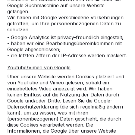
Google Suchmaschine auf unsere Website
Produkt
gelangen.
Wir haben mit Google verschiedene Vorkehrungen
Alles anzeigen
getroffen, um Ihre personenbezogenen Daten zu
schützen:
Kategorie
- Google Analytics ist privacy-freundlich eingestelt;
- haben wir eine Bearbeitungsübereinkommen mit
Alles anzeigen
Google abgeschlossen;
- die letzten Ziffern der IP-Adresse werden maskiert.
Ort oder Postleitzahl suchen
Youtube/Vimeo von Google
Über unsere Website werden Cookies platziert und
von YouTube und Vimeo gelesen, sobald ein
eingebettetes Video angezeigt wird. Wir haben
keinen Einfluss auf die Nutzung der Daten durch
Google und/oder Dritte. Lesen Sie die Google-
Datenschutzerklärung (die sich regelmäßig ändern
kann), um zu wissen, was mit ihren
Zie ook
(personenbezogenen) Daten geschieht, die durch
diese Cookies verarbeitet werden. Die
Bauhof Eberswalde
Informationen, die Google über unsere Website