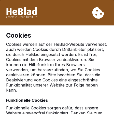
Aufgrund unseres Urlaubs liefern wir von Woche 31 bis
Woche 33 nicht. Bitte berücksichtigen Sie daher längere
Lieferzeiten.
Schon mehr als 30.000 Produkten verkauft
0
Cookies
Cookies werden auf der HeBlad-Website verwendet;
auch werden Cookies durch Drittanbieter platziert,
Deutschland
die durch HeBlad eingesetzt werden. Es ist frei,
Cookies mit dem Browser zu deaktivieren. Sie
Referenties in:
können die Hilfefunktion Ihres Browsers
Eberswalde
verwenden, um herauszufinden, wo Sie Cookies
deaktivieren können. Bitte beachten Sie, dass die
Deaktivierung von Cookies eine eingeschränkte
Funktionalität unserer Website zur Folge haben
Geen reviews gevonden voor deze
kann.
locatie.
Funktionelle Cookies
Funktionelle Cookies sorgen dafür, dass unsere
Website einwandfrei funktioniert. Denken Sie zum