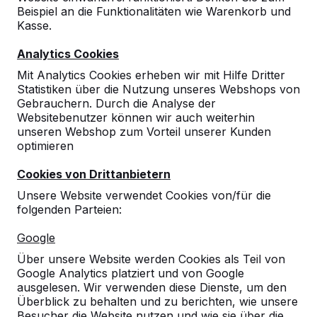
Beispiel an die Funktionalitäten wie Warenkorb und
Kasse.
Analytics Cookies
Mit Analytics Cookies erheben wir mit Hilfe Dritter
Statistiken über die Nutzung unseres Webshops von
Gebrauchern. Durch die Analyse der
Websitebenutzer können wir auch weiterhin
unseren Webshop zum Vorteil unserer Kunden
optimieren
Cookies von Drittanbietern
Unsere Website verwendet Cookies von/für die
folgenden Parteien:
Referenzen
Google
Über unsere Website werden Cookies als Teil von
Unsere Produkte finden Sie in ganz Europa
Google Analytics platziert und von Google
und darüber hinaus. Sehen Sie hier, wo Sie
ausgelesen. Wir verwenden diese Dienste, um den
ein HeBlad-Produkt in Ihrer Nähe finden.
Überblick zu behalten und zu berichten, wie unsere
Besucher die Website nutzen und wie sie über die