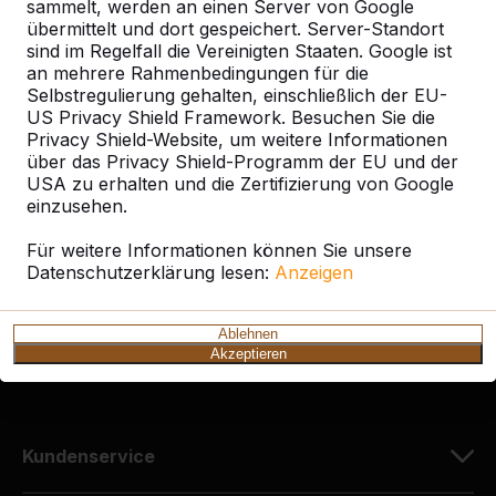
sammelt, werden an einen Server von Google
übermittelt und dort gespeichert. Server-Standort
sind im Regelfall die Vereinigten Staaten. Google ist
an mehrere Rahmenbedingungen für die
Selbstregulierung gehalten, einschließlich der EU-
Kontakt
US Privacy Shield Framework. Besuchen Sie die
Privacy Shield-Website, um weitere Informationen
HeBlad Deutschland
über das Privacy Shield-Programm der EU und der
Diekerstraße 97
USA zu erhalten und die Zertifizierung von Google
42781 Haan
einzusehen.
Deutschland
Für weitere Informationen können Sie unsere
Datenschutzerklärung lesen:
Anzeigen
+49 212 934 77 25
info@HeBlad.de
Ablehnen
Akzeptieren
Kundenservice