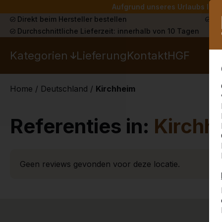
Aufgrund unseres Urlaubs liefe
Direkt beim Hersteller bestellen
Sch
Durchschnittliche Lieferzeit: innerhalb von 10 Tagen
Kategorien
Lieferung
Kontakt
HGF
Home
/
Deutschland
/
Kirchheim
Referenties in:
Kirchh
Geen reviews gevonden voor deze locatie.