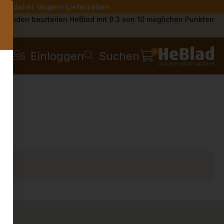
Sie daher längere Lieferzeiten.
s
Kunden beurteilen HeBlad mit 9.3 von 10 möglichen Punkten
0
Einloggen
Suchen